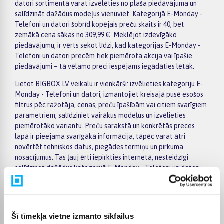
datori sortimentā varat izvēlēties no plaša piedāvājuma un
salīdzināt dažādus modeļus vienuviet. Kategorijā E-Monday -
Telefoni un datori šobrīd kopējais preču skaits ir 40, bet
zemākā cena sākas no 309,99 €. Meklējot izdevīgāko
piedāvājumu, ir vērts sekot līdzi, kad kategorijas E-Monday -
Telefoni un datori precēm tiek piemērota akcija vai īpašie
piedāvājumi – tā vēlamo preci iespējams iegādāties lētāk.
Lietot BIGBOX.LV veikalu ir vienkārši: izvēlieties kategoriju E-
Monday - Telefoni un datori, izmantojiet kreisajā pusē esošos
filtrus pēc ražotāja, cenas, preču īpašībām vai citiem svarīgiem
parametriem, salīdziniet vairākus modeļus un izvēlieties
piemērotāko variantu. Preču sarakstā un konkrētās preces
lapā ir pieejama svarīgākā informācija, tāpēc varat ātri
novērtēt tehniskos datus, piegādes termiņu un pirkuma
nosacījumus. Tas ļauj ērti iepirkties internetā, nesteidzīgi
salīdzinot dažādus kategorijā E-Monday - Telefoni un datori
pieejamos piedāvājumus.
BIGBOX.LV piedāvā iespēju par pirkumu norēķināties 6
vienādos maksājumos, tāpēc izvēlēto preci iespējams
Šī tīmekļa vietne izmanto sīkfailus
iegādāties ērtāk, sadalot maksājumu vairākās daļās. Piegāde