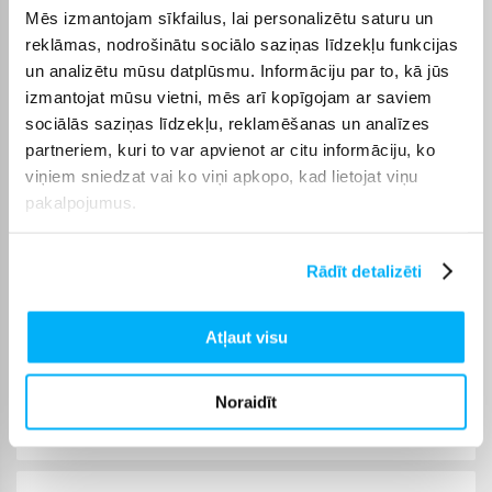
ir pieejama visā Latvijā: piegāde uz pakomātiem maksā no 2,99
Mēs izmantojam sīkfailus, lai personalizētu saturu un
€, bet pasūtījumiem virs 499 € piegāde uz pakomātu ir bez
reklāmas, nodrošinātu sociālo saziņas līdzekļu funkcijas
maksas; kurjera piegāde maksā no 3,99 €. Precīzs katras
un analizētu mūsu datplūsmu. Informāciju par to, kā jūs
preces piegādes termiņš vienmēr ir norādīts konkrētās preces
izmantojat mūsu vietni, mēs arī kopīgojam ar saviem
lapā.
sociālās saziņas līdzekļu, reklamēšanas un analīzes
Piemērotu preci no kategorijas E-Monday - Telefoni un datori
partneriem, kuri to var apvienot ar citu informāciju, ko
piegādāsim norādītajā termiņā, lai pirkumu internetā varētu
viņiem sniedzat vai ko viņi apkopo, kad lietojat viņu
saņemt jums ērtā veidā.
pakalpojumus.
Rādīt detalizēti
Pircēju atsauksmes par precēm
Atļaut visu
Jaunius P.
Apstiprināts pircējs
Noraidīt
Labs dators mācībām, kvalitatīvs korpuss un ekrāns