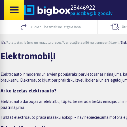
28446922
palidziba@bigbox.lv
30 dienu bezmaksas atgriešana
Āt
/
Rotaļlietas, bērnu un mazuļu preces
/
Āra rotaļlietas
/
Bērnu transportlīdzekļi
/
Elek
Elektromobiļi
Elektroauto ir moderns un arvien populārāks pārvietošanās risinājums, k
braukšanu. Elektroauto kļūst par praktisku izvēli ikdienai un arī ieguldīj
Ar ko izceļas elektroauto?
Elektroauto darbojas ar elektrību, tāpēc tie nerada tiešās emisijas un ir
paātrinājumu.
Turklāt elektroauto prasa mazāku apkopi – nav nepieciešama motora eļļa