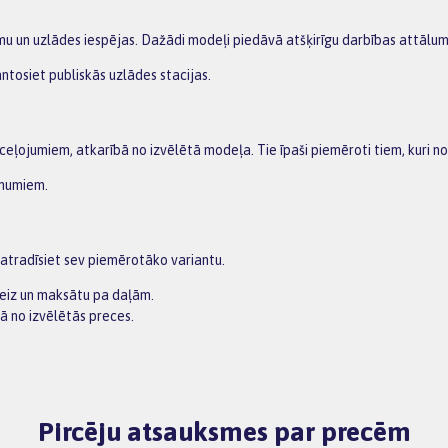
umu un uzlādes iespējas. Dažādi modeļi piedāvā atšķirīgu darbības attālum
antosiet publiskās uzlādes stacijas.
 ceļojumiem, atkarībā no izvēlētā modeļa. Tie īpaši piemēroti tiem, kuri
ēmumiem.
 atradīsiet sev piemērotāko variantu.
zreiz un maksātu pa daļām.
ā no izvēlētās preces.
Pircēju atsauksmes par precēm