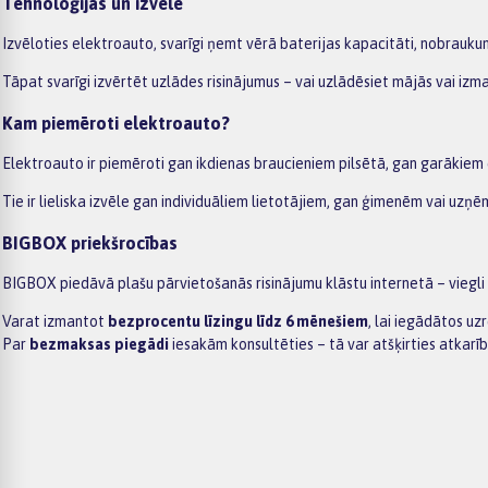
Tehnoloģijas un izvēle
Izvēloties elektroauto, svarīgi ņemt vērā baterijas kapacitāti, nobrauk
Tāpat svarīgi izvērtēt uzlādes risinājumus – vai uzlādēsiet mājās vai izm
Kam piemēroti elektroauto?
Elektroauto ir piemēroti gan ikdienas braucieniem pilsētā, gan garākiem
Tie ir lieliska izvēle gan individuāliem lietotājiem, gan ģimenēm vai uzņ
BIGBOX priekšrocības
BIGBOX piedāvā plašu pārvietošanās risinājumu klāstu internetā – viegli
Varat izmantot
bezprocentu līzingu līdz 6 mēnešiem
, lai iegādātos u
Par
bezmaksas piegādi
iesakām konsultēties – tā var atšķirties atkarīb