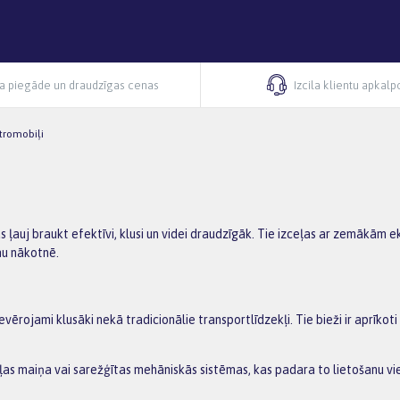
ra piegāde un draudzīgas cenas
Izcila klientu apkal
tromobiļi
as ļauj braukt efektīvi, klusi un videi draudzīgāk. Tie izceļas ar zemāk
umu nākotnē.
 ievērojami klusāki nekā tradicionālie transportlīdzekļi. Tie bieži ir apr
s maiņa vai sarežģītas mehāniskās sistēmas, kas padara to lietošanu vi