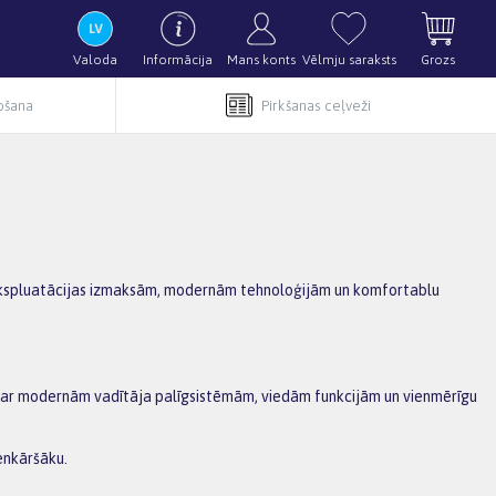
Valoda
Informācija
Mans konts
Vēlmju saraksts
Grozs
pošana
Pirkšanas ceļveži
ām ekspluatācijas izmaksām, modernām tehnoloģijām un komfortablu
īkoti ar modernām vadītāja palīgsistēmām, viedām funkcijām un vienmērīgu
enkāršāku.