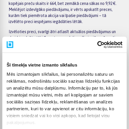
kopējais preču skaits ir 664, bet zemākā cena sākas no 9,92 €.
Meklējot izdevīgāko piedāvājumu, ir vērts apskatīt preces,
kurām tiek piemērota akcija vai īpašie piedāvājumi – tā
izvēlēto preci iespējams iegādāties lētāk.
Izvēloties preci, svarīgi ātri atlasīt aktuālos piedāvājumus un
skaidri redzēt atšķirības starp modeļiem. Kreisajā pusē esošie
filtri palīdz sašaurināt kategorijas Bildes, fotogrāfijas izvēli
pēc ražotāja, cenas, īpašībām vai citiem svarīgiem
parametriem, bet preču sarakstā var ērti salīdzināt dažādus
piedāvājumus. Atverot konkrētās preces lapu, atradīsiet
Šī tīmekļa vietne izmanto sīkfailus
detalizētāku informāciju par tehniskajiem datiem, piegādes
Mēs izmantojam sīkfailus, lai personalizētu saturu un
termiņu, apmaksas veidiem un pirkuma nosacījumiem, tāpēc
lēmumu pieņemt būs vieglāk.
reklāmas, nodrošinātu sociālo saziņas līdzekļu funkcijas
un analizētu mūsu datplūsmu. Informāciju par to, kā jūs
Lielākas vērtības pirkumiem BIGBOX.LV piedāvā ērtu apmaksu
izmantojat mūsu vietni, mēs arī kopīgojam ar saviem
pa daļām – par pirkumu iespējams norēķināties 6 vienādos
sociālās saziņas līdzekļu, reklamēšanas un analīzes
maksājumos. Tas ļauj ērtāk plānot izdevumus un izvēlēties sev
piemērotu apmaksas veidu. Pasūtījumi tiek piegādāti visā
partneriem, kuri to var apvienot ar citu informāciju, ko
Latvijā: piegāde uz pakomātiem maksā no 2,99 €, bet
viņiem sniedzat vai ko viņi apkopo, kad lietojat viņu
pasūtījumiem virs 499 € piegāde uz pakomātu ir bez maksas;
pakalpojumus.
kurjera piegādes cena sākas no 3,99 €. Precīzs katras preces