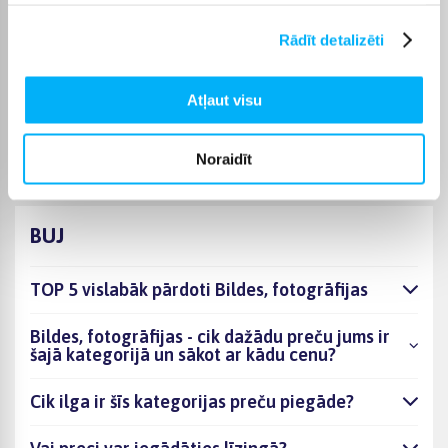
piegādes termiņš tiek norādīts konkrētās preces lapā.
Rādīt detalizēti
Izvēloties piemērotu preci no kategorijas Bildes, fotogrāfijas,
varēsiet saņemt pasūtījumu jums ērtā veidā. BIGBOX.LV
parūpēsies, lai izvēlētā prece tiktu piegādāta norādītajā
Atļaut visu
termiņā un pirkumu internetā varētu saņemt bez liekas
kavēšanās.
Noraidīt
BUJ
TOP 5 vislabāk pārdoti Bildes, fotogrāfijas
Bildes, fotogrāfijas - cik dažādu preču jums ir
šajā kategorijā un sākot ar kādu cenu?
Cik ilga ir šīs kategorijas preču piegāde?