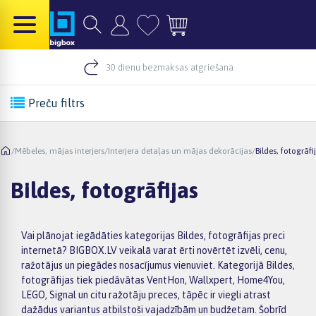
30 dienu bezmaksas atgriešana
Preču filtrs
/
Mēbeles, mājas interjers
/
Interjera detaļas un mājas dekorācijas
/
Bildes, fotogrāfi
Bildes, fotogrāfijas
Vai plānojat iegādāties kategorijas Bildes, fotogrāfijas preci
internetā? BIGBOX.LV veikalā varat ērti novērtēt izvēli, cenu,
ražotājus un piegādes nosacījumus vienuviet. Kategorijā Bildes,
fotogrāfijas tiek piedāvātas VentHon, Wallxpert, Home4You,
LEGO, Signal un citu ražotāju preces, tāpēc ir viegli atrast
dažādus variantus atbilstoši vajadzībām un budžetam. Šobrīd