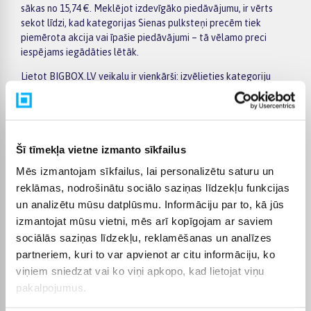
sākas no 15,74 €. Meklējot izdevīgāko piedāvājumu, ir vērts
sekot līdzi, kad kategorijas Sienas pulksteņi precēm tiek
piemērota akcija vai īpašie piedāvājumi – tā vēlamo preci
iespējams iegādāties lētāk.
Lietot BIGBOX.LV veikalu ir vienkārši: izvēlieties kategoriju
Sienas pulksteņi, izmantojiet kreisajā pusē esošos filtrus pēc
ražotāja, cenas, preču īpašībām vai citiem svarīgiem
parametriem, salīdziniet vairākus modeļus un izvēlieties
piemērotāko variantu. Preču sarakstā un konkrētās preces
Šī tīmekļa vietne izmanto sīkfailus
lapā ir pieejama svarīgākā informācija, tāpēc varat ātri
novērtēt tehniskos datus, piegādes termiņu un pirkuma
Mēs izmantojam sīkfailus, lai personalizētu saturu un
nosacījumus. Tas ļauj ērti iepirkties internetā, nesteidzīgi
reklāmas, nodrošinātu sociālo saziņas līdzekļu funkcijas
salīdzinot dažādus kategorijā Sienas pulksteņi pieejamos
un analizētu mūsu datplūsmu. Informāciju par to, kā jūs
piedāvājumus.
izmantojat mūsu vietni, mēs arī kopīgojam ar saviem
BIGBOX.LV piedāvā iespēju par pirkumu norēķināties 6
sociālās saziņas līdzekļu, reklamēšanas un analīzes
vienādos maksājumos, tāpēc izvēlēto preci iespējams
partneriem, kuri to var apvienot ar citu informāciju, ko
iegādāties ērtāk, sadalot maksājumu vairākās daļās. Piegāde
viņiem sniedzat vai ko viņi apkopo, kad lietojat viņu
ir pieejama visā Latvijā: piegāde uz pakomātiem maksā no 2,99
pakalpojumus.
€, bet pasūtījumiem virs 499 € piegāde uz pakomātu ir bez
maksas; kurjera piegāde maksā no 3,99 €. Precīzs katras