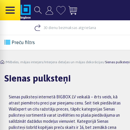
30 dienu bezmaksas atgriešana
Preču filtrs
/
Mēbeles, mājas interjers
/
Interjera detaļas un mājas dekorācijas
/
Sienas pulksteņi
Sienas pulksteņi
Sienas pulksteņi internetā BIGBOX.LV veikalā – ērts veids, kā
atrast piemērotu preci par pieejamu cenu. Šeit tiek piedāvātas
Wallxpert un citu ražotāju preces, tāpēc kategorijas Sienas
pulksteņi sortimentā varat izvēlēties no plaša piedāvājuma un
salīdzināt dažādus modeļus vienuviet. Kategorijā Sienas
pulksteņi šobrīd kopējais preču skaits ir 16, bet zemākā cena