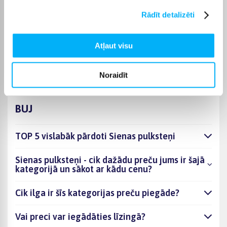
preces piegādes termiņš vienmēr ir norādīts konkrētās preces
Rādīt detalizēti
lapā.
Piemērotu preci no kategorijas Sienas pulksteņi piegādāsim
norādītajā termiņā, lai pirkumu internetā varētu saņemt jums
Atļaut visu
ērtā veidā.
Noraidīt
BUJ
TOP 5 vislabāk pārdoti Sienas pulksteņi
Sienas pulksteņi - cik dažādu preču jums ir šajā
kategorijā un sākot ar kādu cenu?
Cik ilga ir šīs kategorijas preču piegāde?
Vai preci var iegādāties līzingā?