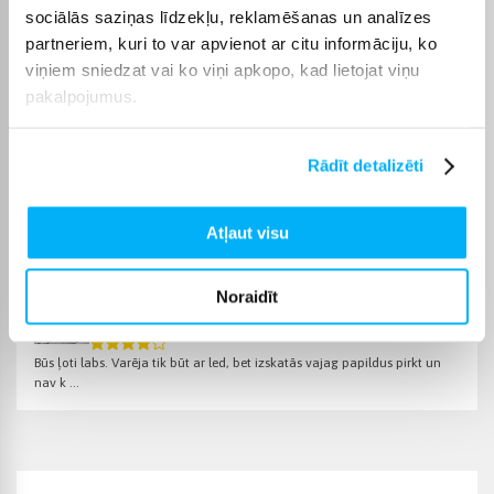
Kā izvēlēties piemērotu TV galdiņu?
sociālās saziņas līdzekļu, reklamēšanas un analīzes
Izvēloties svarīgi ņemt vērā izmēru, augstumu un uzglabāšanas
partneriem, kuri to var apvienot ar citu informāciju, ko
iespējas. Pareizi izvēlēts galdiņš nodrošina ērtu lietošanu un
viņiem sniedzat vai ko viņi apkopo, kad lietojat viņu
papildina telpas funkcionalitāti.
pakalpojumus.
Pārbaudiet produkta lapā, vai pieejama bezmaksas piegāde.
Rādīt detalizēti
Atļaut visu
Pircēju atsauksmes par precēm
Noraidīt
Aivars K.
Apstiprināts pircējs
Būs ļoti labs. Varēja tik būt ar led, bet izskatās vajag papildus pirkt un
nav k ...