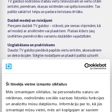
TV galdiņš nodrošina stabilu vietu televizoram un vietu citām
ierīcēm, piemēram, skaņas sistēmām vai spēļu konsolēm. Tas
palīdz sakārtot telpu un padara lietošanu ērtāku.
Dažādi modeļi un risinājumi
Pieejami dažādi TV galdiņi – stāvoši, pie sienas stiprināmi, kā
arī modeļi ar atvilktnēm vai plauktiem. Plašais klāsts ļauj
izvēlēties piemērotāko variantu dažādām vajadzībām.
Uzglabāšana un praktiskums
Daudzi TV galdiņi piedāvā papildu vietu ierīcēm, aksesuāriem
un dekorācijām. Slēgtie nodalījumi un plaukti palīdz uzturēt
kārtību un paslēpt vadus.
Dizains un materiāli
TV galdiņi tiek izgatavoti no koka, MDF, metāla vai stikla.
Pieejami dažādi stili – no moderniem līdz klasiskajiem, kas ļauj
Šī tīmekļa vietne izmanto sīkfailus
tos pieskaņot interjeram.
Mēs izmantojam sīkfailus, lai personalizētu saturu un
Piemērots dažādām telpām
reklāmas, nodrošinātu sociālo saziņas līdzekļu funkcijas
TV galdiņi ir piemēroti viesistabai, atpūtas zonai vai mājas kino
un analizētu mūsu datplūsmu. Informāciju par to, kā jūs
telpai. Tie labi iederas gan mazās, gan lielās telpās.
izmantojat mūsu vietni, mēs arī kopīgojam ar saviem