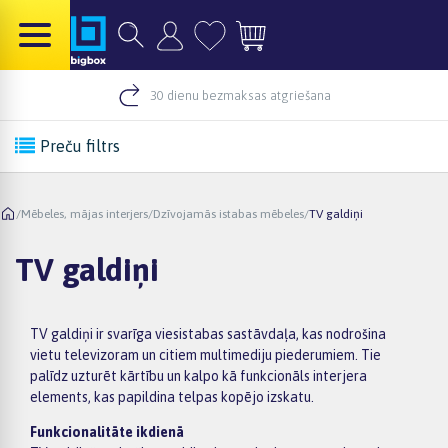
30 dienu bezmaksas atgriešana
Preču filtrs
/
Mēbeles, mājas interjers
/
Dzīvojamās istabas mēbeles
/
TV galdiņi
TV galdiņi
TV galdiņi ir svarīga viesistabas sastāvdaļa, kas nodrošina
vietu televizoram un citiem multimediju piederumiem. Tie
palīdz uzturēt kārtību un kalpo kā funkcionāls interjera
elements, kas papildina telpas kopējo izskatu.
Funkcionalitāte ikdienā