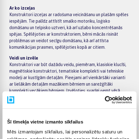
Ar ko izceļas
Konstruktori izceļas ar radošuma veicināšanu un plašām spēles
iespējām. Tie palīdz attīstīt smalko motoriku, loģisko
domāšanu un telpisko uztveri, kā arī uzlabo koncentrēšanās
spējas. Spēlējoties ar konstruktoriem, bērni mācās risināt
problēmas un veidot secīgu domāšanu, kā arī attīsta
komunikācijas prasmes, spēlējoties kopā ar citiem.
Veidi un izvēle
Konstruktori var būt dažādu veidu, piemēram, klasiskie klucīši,
magnētiskie konstruktori, tematiskie komplekti vai tehniskie
modeļi ar kustīgām detaļām. Pieejami arī vienkāršāki varianti
ar lielākām detaļām mazākiem bērniem un sarežģītāki
komplekti vecākiem bērniem. Izvēloties, svarīgi ņemt vērā
bērna vecumu, detaļu izmēru, drošību un to, cik daudzveidīgas
iespējas piedāvā konkrētais komplekts.
Kam piemēroti
Konstruktori bērniem ir piemēroti dažāda vecuma bērniem –
Šī tīmekļa vietne izmanto sīkfailus
sākot no pavisam maziem ar vienkāršiem klucīšiem līdz
Mēs izmantojam sīkfailus, lai personalizētu saturu un
vecākiem bērniem ar sarežģītākiem modeļiem. Tie ir lieliski
reklāmas, nodrošinātu sociālo saziņas līdzekļu funkcijas