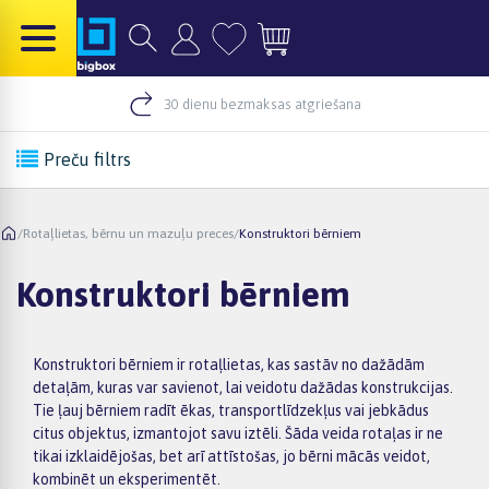
30 dienu bezmaksas atgriešana
Preču filtrs
/
Rotaļlietas, bērnu un mazuļu preces
/
Konstruktori bērniem
Konstruktori bērniem
Konstruktori bērniem ir rotaļlietas, kas sastāv no dažādām
detaļām, kuras var savienot, lai veidotu dažādas konstrukcijas.
Tie ļauj bērniem radīt ēkas, transportlīdzekļus vai jebkādus
citus objektus, izmantojot savu iztēli. Šāda veida rotaļas ir ne
tikai izklaidējošas, bet arī attīstošas, jo bērni mācās veidot,
kombinēt un eksperimentēt.