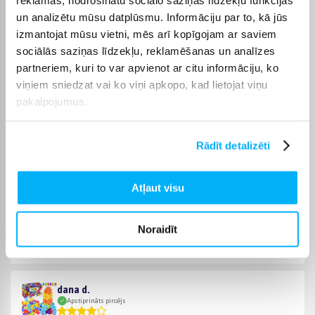
piemēroti gan individuālai rotaļai, gan spēlēm kopā ar citiem,
un analizētu mūsu datplūsmu. Informāciju par to, kā jūs
palīdzot attīstīt radošumu, loģiku un pacietību.
izmantojat mūsu vietni, mēs arī kopīgojam ar saviem
Bigbox
sociālās saziņas līdzekļu, reklamēšanas un analīzes
Iegādājoties konstruktorus bērniem, Bigbox piedāvā iespēju
partneriem, kuri to var apvienot ar citu informāciju, ko
izmantot bezprocentu nomaksu līdz 6 mēnešiem. Pārbaudiet
viņiem sniedzat vai ko viņi apkopo, kad lietojat viņu
pie katra produkta, vai tam ir pieejama bezmaksas piegāde.
pakalpojumus.
Rādīt detalizēti
Pircēju atsauksmes par precēm
Atļaut visu
dana d.
Apstiprināts pircējs
Noraidīt
Ok
dana d.
Apstiprināts pircējs