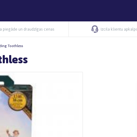
ra piegāde un draudzīgas cenas
Izcila klientu apkal
ding Toothless
thless