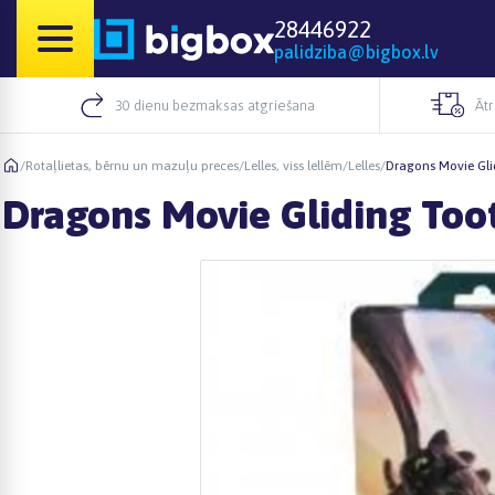
28446922
palidziba@bigbox.lv
30 dienu bezmaksas atgriešana
Āt
/
Rotaļlietas, bērnu un mazuļu preces
/
Lelles, viss lellēm
/
Lelles
/
Dragons Movie Gli
Dragons Movie Gliding Too