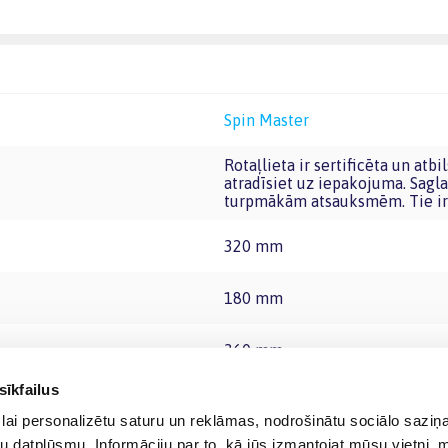
Spin Master
Rotaļlieta ir sertificēta un atbilst Eiropas Savienības rotaļlietu prasībām. CE marķējumu
atradīsiet uz iepakojuma. Sagla
turpmākām atsauksmēm. Tie ir 
320 mm
180 mm
360 mm
sīkfailus
lai personalizētu saturu un reklāmas, nodrošinātu sociālo saziņa
u datplūsmu. Informāciju par to, kā jūs izmantojat mūsu vietni, 