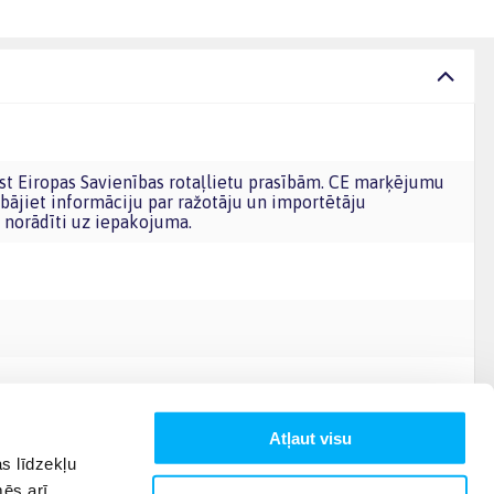
bājiet informāciju par ražotāju un importētāju
norādīti uz iepakojuma.
Atļaut visu
s līdzekļu
mēs arī