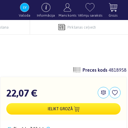
Valoda
Informācija
Mans konts
Vēlmju saraksts
Grozs
pošana
Pirkšanas ceļveži
Preces kods
4818958
22,07 €
IELIKT GROZĀ