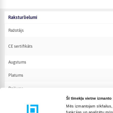
Raksturlielumi
Ražotājs
CE sertifikāts
Augstums
Platums
Dziļums
Šī tīmekļa vietne izmanto 
Mēs izmantojam sīkfailus, 
funkcijas un analizētu mūs