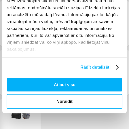
Mēs izmantojam sīkfailus, lai personalizētu saturu un
reklāmas, nodrošinātu sociālo saziņas līdzekļu funkcijas
un analizētu mūsu datplūsmu. Informāciju par to, kā jūs
izmantojat mūsu vietni, mēs arī kopīgojam ar saviem
sociālās saziņas līdzekļu, reklamēšanas un analīzes
partneriem, kuri to var apvienot ar citu informāciju, ko
Studentam
Mājas birojam
Datori mācībām un
darbam
viņiem sniedzat vai ko viņi apkopo, kad lietojat viņu
pakalpojumus.
Rādīt detalizēti
Atļaut visu
Telefoni un pulksteņi
Augstākās klases
Datoru aksesuāri
bērniem
telefoni un pulksteņi
Noraidīt