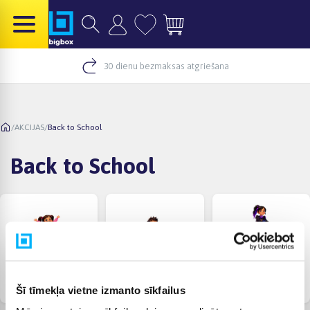
30 dienu bezmaksas atgriešana
/
AKCIJAS
/
Back to School
Back to School
Bērnudārzniekam
Sākumskolēnam
Skolēnam
Šī tīmekļa vietne izmanto sīkfailus