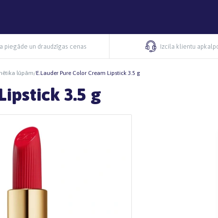
ra piegāde un draudzīgas cenas
Izcila klientu apkal
mētika lūpām
/
E.Lauder Pure Color Cream Lipstick 3.5 g
ipstick 3.5 g