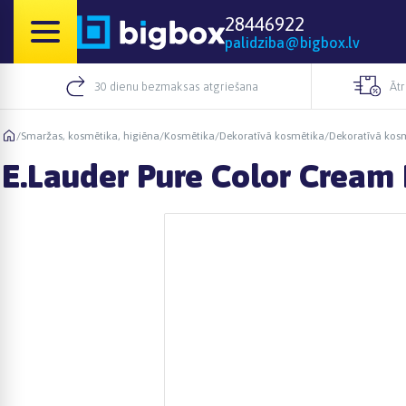
28446922
palidziba@bigbox.lv
30 dienu bezmaksas atgriešana
Āt
/
Smaržas, kosmētika, higiēna
/
Kosmētika
/
Dekoratīvā kosmētika
/
Dekoratīvā kos
E.Lauder Pure Color Cream L