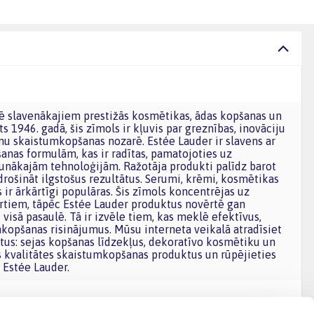
s 1946. gadā, šis zīmols ir kļuvis par greznības, inovāciju
mu skaistumkopšanas nozarē. Estée Lauder ir slavens ar
nas formulām, kas ir radītas, pamatojoties uz
unākajām tehnoloģijām. Ražotāja produkti palīdz barot
drošināt ilgstošus rezultātus. Serumi, krēmi, kosmētikas
 ir ārkārtīgi populāras. Šis zīmols koncentrējas uz
rtiem, tāpēc Estée Lauder produktus novērtē gan
i visā pasaulē. Tā ir izvēle tiem, kas meklē efektīvus,
opšanas risinājumus. Mūsu interneta veikalā atradīsiet
tus: sejas kopšanas līdzekļus, dekoratīvo kosmētiku un
ās kvalitātes skaistumkopšanas produktus un rūpējieties
 Estée Lauder.