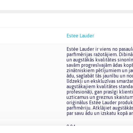
Estee Lauder
Estée Lauder ir viens no pasaulē slavenākajiem prestižās kosmētikas, ādas kopšanas un
parfimērijas ražotājiem. Dibināt
un augstākās kvalitātes sinonī
savām progresīvajām ādas kopša
zinātniskiem pētījumiem un ja
ādu, saglabāt tās jaunību un no
līdzekļi un ekskluzīvas smaržas
augstākajiem kvalitātes standa
profesionāļi, gan prasīgi klient
uzticamus un greznus skaistumk
oriģinālus Estée Lauder produk
parfimēriju. Atklājiet augstāk
par savu ādu un izskatu kopā ar
0.04