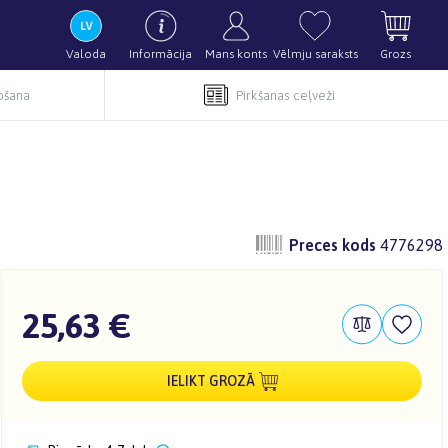
Valoda
Informācija
Mans konts
Vēlmju saraksts
Grozs
pošana
Pirkšanas ceļveži
Preces kods
4776298
25,63 €
IELIKT GROZĀ