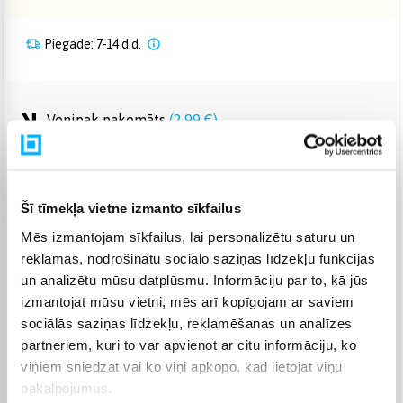
Piegāde: 7-14 d.d.
Venipak pakomāts
(
2,99 €
)
Augusts 18d. - Augusts 26d.
Venipak Kurjers
(
3,99 €
)
Apmaksā pilnu summu skaidrā naudā piegādes brīdī.
Augusts 18d. - Augusts 27d.
Šī tīmekļa vietne izmanto sīkfailus
Omniva pakomāts
(
3,99 €
)
Mēs izmantojam sīkfailus, lai personalizētu saturu un
Augusts 18d. - Augusts 26d.
reklāmas, nodrošinātu sociālo saziņas līdzekļu funkcijas
Smartposti pakomāts
(
2,99 €
)
un analizētu mūsu datplūsmu. Informāciju par to, kā jūs
Augusts 18d. - Augusts 26d.
izmantojat mūsu vietni, mēs arī kopīgojam ar saviem
DPD pakomāts
(
4,99 €
)
sociālās saziņas līdzekļu, reklamēšanas un analīzes
Augusts 18d. - Augusts 26d.
partneriem, kuri to var apvienot ar citu informāciju, ko
DPD kurjers
(
4,99 €
)
viņiem sniedzat vai ko viņi apkopo, kad lietojat viņu
Augusts 18d. - Augusts 27d.
pakalpojumus.