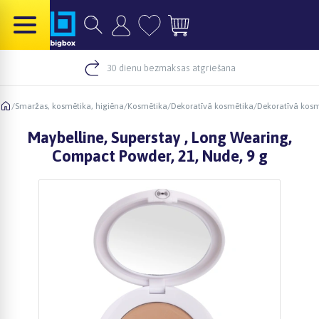
30 dienu bezmaksas atgriešana
/
Smaržas, kosmētika, higiēna
/
Kosmētika
/
Dekoratīvā kosmētika
/
Dekoratīvā kosm
Maybelline, Superstay , Long Wearing,
Compact Powder, 21, Nude, 9 g