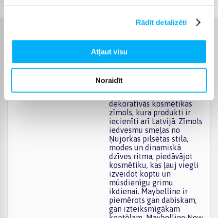
Rādīt detalizēti
Raksturlielumi
Atļaut visu
Ražotājs
Maybelline
Noraidīt
Maybelline New York ir
pasaulē plaši atpazīstams
dekoratīvās kosmētikas
zīmols, kura produkti ir
iecienīti arī Latvijā. Zīmols
iedvesmu smeļas no
Ņujorkas pilsētas stila,
modes un dinamiskā
dzīves ritma, piedāvājot
kosmētiku, kas ļauj viegli
izveidot koptu un
mūsdienīgu grimu
ikdienai. Maybelline ir
piemērots gan dabiskam,
gan izteiksmīgākam
koptēlam. Maybelline New