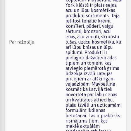
York klāstā ir plašs sejas,
acu un lūpu kosmētikas
produktu sortiments. Tajā
ietilpst tonālie krēmi,
konsīleri, pūderi, vaigu
sārtumi, bronzeri, acu
ēnas, acu zīmuļi, skropstu
Par ražotāju
tušas, uzacu kosmētika, kā
arī lūpu krāsas un lūpu
spīdumi. Produkti ir
pielāgoti dažādiem ādas
tipiem un toņiem, kas
atvieglo piemērotā grima
līdzekļa izvēli Latvijas
pircējiem ar atšķirīgām
vajadzībām. Maybelline
kosmētika Latvijā tiek
novērtēta par labu cenas
un kvalitātes attiecību,
plašu izvēli un uzticamām
formulām ikdienas
lietošanai. Tas ir praktisks
risinājums tiem, kas
meklē aktuālām