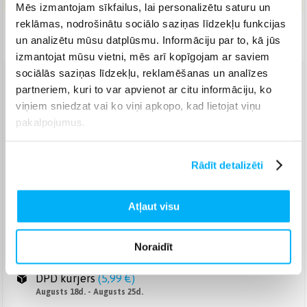
Mēs izmantojam sīkfailus, lai personalizētu saturu un
reklāmas, nodrošinātu sociālo saziņas līdzekļu funkcijas
Piegāde: 7-12 d.d.
un analizētu mūsu datplūsmu. Informāciju par to, kā jūs
izmantojat mūsu vietni, mēs arī kopīgojam ar saviem
sociālās saziņas līdzekļu, reklamēšanas un analīzes
partneriem, kuri to var apvienot ar citu informāciju, ko
Venipak pakomāts
(
2,99 €
)
viņiem sniedzat vai ko viņi apkopo, kad lietojat viņu
Augusts 17d. - Augusts 24d.
pakalpojumus.
Venipak Kurjers
(
4,99 €
)
Apmaksā pilnu summu skaidrā naudā piegādes brīdī.
Augusts 18d. - Augusts 25d.
Rādīt detalizēti
Omniva pakomāts
(
3,99 €
)
Augusts 17d. - Augusts 24d.
Atļaut visu
Smartposti pakomāts
(
2,99 €
)
Augusts 17d. - Augusts 24d.
DPD pakomāts
(
4,99 €
)
Noraidīt
Augusts 17d. - Augusts 24d.
DPD kurjers
(
5,99 €
)
Augusts 18d. - Augusts 25d.