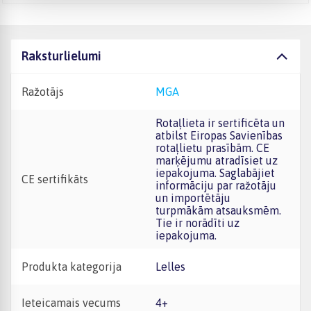
Raksturlielumi
Ražotājs
MGA
Rotaļlieta ir sertificēta un
atbilst Eiropas Savienības
rotaļlietu prasībām. CE
marķējumu atradīsiet uz
iepakojuma. Saglabājiet
CE sertifikāts
informāciju par ražotāju
un importētāju
turpmākām atsauksmēm.
Tie ir norādīti uz
iepakojuma.
Produkta kategorija
Lelles
Ieteicamais vecums
4+