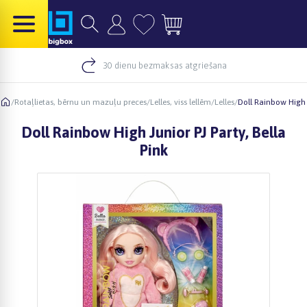
30 dienu bezmaksas atgriešana
/
Rotaļlietas, bērnu un mazuļu preces
/
Lelles, viss lellēm
/
Lelles
/
Doll Rainbow High J
Doll Rainbow High Junior PJ Party, Bella
Pink