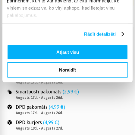
partneriem, kuri to var apvienot ar citu informāciju, ko
viņiem sniedzat vai ko viņi apkopo, kad lietojat viņu
pakalpojumus.
Piegāde: 7-14 d.d.
Rādīt detalizēti
Venipak pakomāts
(
2,99 €
)
Augusts 17d. - Augusts 26d.
Atļaut visu
Venipak Kurjers
(
3,99 €
)
Apmaksā pilnu summu skaidrā naudā piegādes brīdī.
Augusts 18d. - Augusts 27d.
Noraidīt
Omniva pakomāts
(
3,99 €
)
Augusts 17d. - Augusts 26d.
Smartposti pakomāts
(
2,99 €
)
Augusts 17d. - Augusts 26d.
DPD pakomāts
(
4,99 €
)
Augusts 17d. - Augusts 26d.
DPD kurjers
(
4,99 €
)
Augusts 18d. - Augusts 27d.