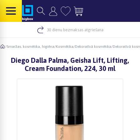
30 dienu bezmaksas atgriešana
/
Smaržas, kosmētika, higiēna
/
Kosmētika
/
Dekoratīvā kosmētika
/
Dekoratīvā kosm
Diego Dalla Palma, Geisha Lift, Lifting,
Cream Foundation, 224, 30 ml