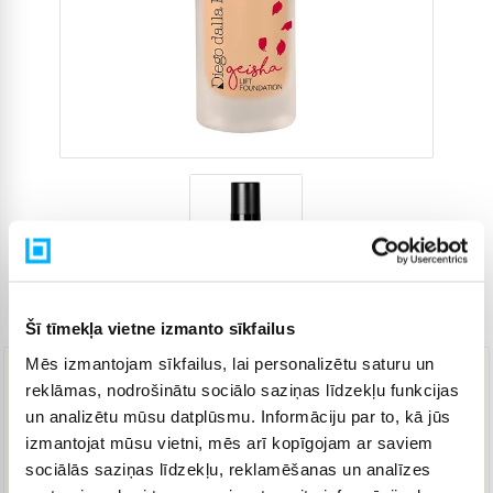
Preces kods
4273120
Šī tīmekļa vietne izmanto sīkfailus
Mēs izmantojam sīkfailus, lai personalizētu saturu un
reklāmas, nodrošinātu sociālo saziņas līdzekļu funkcijas
24,93 €
un analizētu mūsu datplūsmu. Informāciju par to, kā jūs
izmantojat mūsu vietni, mēs arī kopīgojam ar saviem
sociālās saziņas līdzekļu, reklamēšanas un analīzes
IELIKT GROZĀ