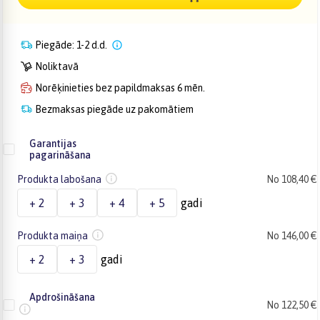
Piegāde: 1-2 d.d.
Noliktavā
Norēķinieties bez papildmaksas 6 mēn.
Bezmaksas piegāde uz pakomātiem
Garantijas
pagarināšana
Produkta labošana
No 108,40 €
+ 2
+ 3
+ 4
+ 5
gadi
Produkta maiņa
No 146,00 €
+ 2
+ 3
gadi
Apdrošināšana
No 122,50 €