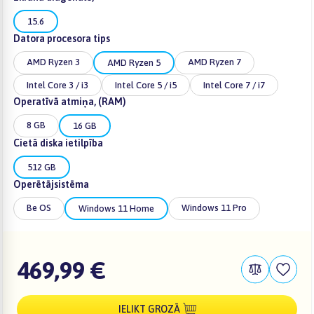
15.6
Datora procesora tips
AMD Ryzen 3
AMD Ryzen 7
AMD Ryzen 5
Intel Core 3 / i3
Intel Core 5 / i5
Intel Core 7 / i7
Operatīvā atmiņa, (RAM)
8 GB
16 GB
Cietā diska ietilpība
512 GB
Operētājsistēma
Be OS
Windows 11 Pro
Windows 11 Home
469,99 €
IELIKT GROZĀ