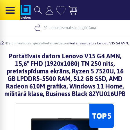
30 dienu bezmaksas atgriešana
/
Datori, konsoles, spēles
/
Portatīvie datori
/
Portatīvais dators Lenovo V15 G4 AMN,
Portatīvais dators Lenovo V15 G4 AMN,
15,6" FHD (1920x1080) TN 250 nits,
pretatspīduma ekrāns, Ryzen 5 7520U, 16
GB LPDDR5-5500 RAM, 512 GB SSD, AMD
Radeon 610M grafika, Windows 11 Home,
militārā klase, Business Black 82YU016UPB