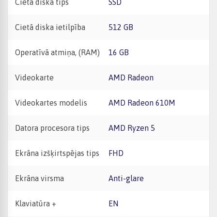
Cietā diska tips
SSD
Cietā diska ietilpība
512 GB
Operatīvā atmiņa, (RAM)
16 GB
Videokarte
AMD Radeon
Videokartes modelis
AMD Radeon 610M
Datora procesora tips
AMD Ryzen 5
Ekrāna izšķirtspējas tips
FHD
Ekrāna virsma
Anti-glare
Klaviatūra +
EN