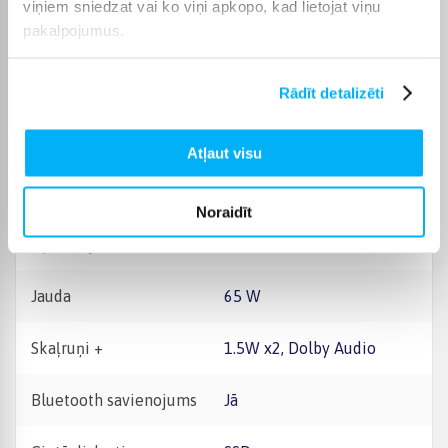
viņiem sniedzat vai ko viņi apkopo, kad lietojat viņu
pakalpojumus.
Ekrāna diagonāle, "
15.6
Ekrāna izšķirtspēja
2. FHD / FHD+
Rādīt detalizēti
Garantijas laiks
24 mēn.
Atļaut visu
Komplektēšanas valsts
Ķīna
Noraidīt
Operētājsistēma
Windows 11 Home
Jauda
65 W
Skaļruņi +
1.5W x2, Dolby Audio
Bluetooth savienojums
Jā