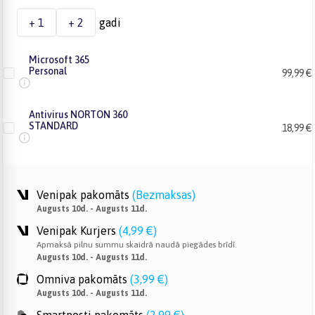
+ 1
+ 2
gadi
Microsoft 365
Personal
99,99 €
Antivirus NORTON 360
STANDARD
18,99 €
Venipak pakomāts
(
Bezmaksas
)
Augusts 10d. - Augusts 11d.
Venipak Kurjers
(
4,99 €
)
Apmaksā pilnu summu skaidrā naudā piegādes brīdī.
Augusts 10d. - Augusts 11d.
Omniva pakomāts
(
3,99 €
)
Augusts 10d. - Augusts 11d.