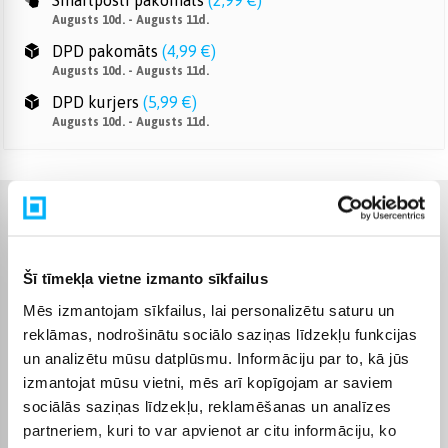
Smartposti pakomāts
(
2,99 €
)
Augusts 10d. - Augusts 11d.
DPD pakomāts
(
4,99 €
)
Augusts 10d. - Augusts 11d.
DPD kurjers
(
5,99 €
)
Augusts 10d. - Augusts 11d.
Raksturlielumi
Ražotājs
Lenovo
Šī tīmekļa vietne izmanto sīkfailus
Mēs izmantojam sīkfailus, lai personalizētu saturu un
Atmiņas ierīce
SSD
reklāmas, nodrošinātu sociālo saziņas līdzekļu funkcijas
un analizētu mūsu datplūsmu. Informāciju par to, kā jūs
Sērija
Lenovo V sērija
izmantojat mūsu vietni, mēs arī kopīgojam ar saviem
sociālās saziņas līdzekļu, reklamēšanas un analīzes
partneriem, kuri to var apvienot ar citu informāciju, ko
Lepakojuma saturs
Lādētājs