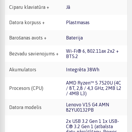
Ciparu klaviatūra +
Jā
Datora korpuss +
Plastmasas
Barošanas avots +
Baterija
Wi-Fi® 6, 802.11ax 2x2 +
Bezvadu savienojums +
BT5.2
Akumulators
Integrēta 38Wh
AMD Ryzen™ 5 7520U (4C
Procesors (CPU)
/ 8T, 2,8 / 4,3 GHz, 2MB L2
/ 4MB L3)
Lenovo V15 G4 AMN
Datora modelis
82YU0132PB
2x USB 3.2 Gen 1 1x USB-
C® 3.2 Gen 1 (atbalsta
datu pārsūtīšanu, Power