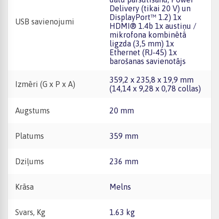
Delivery (tikai 20 V) un
DisplayPort™ 1.2) 1x
USB savienojumi
HDMI® 1.4b 1x austiņu /
mikrofona kombinētā
ligzda (3,5 mm) 1x
Ethernet (RJ-45) 1x
barošanas savienotājs
359,2 x 235,8 x 19,9 mm
Izmēri (G x P x A)
(14,14 x 9,28 x 0,78 collas)
Augstums
20 mm
Platums
359 mm
Dziļums
236 mm
Krāsa
Melns
Svars, Kg
1.63 kg