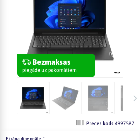
Bezmaksas
piegāde uz pakomātiem
Preces kods
4997587
Ekrāna diagonāle, "