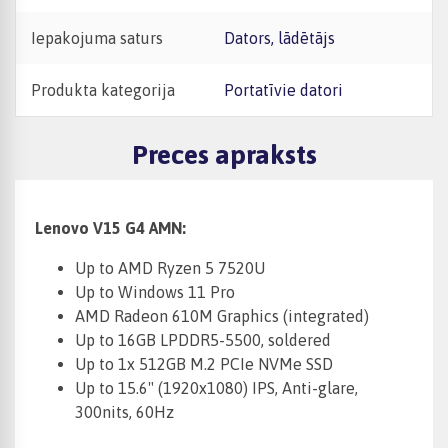
Iepakojuma saturs
Dators, lādētājs
Produkta kategorija
Portatīvie datori
Preces apraksts
Lenovo V15 G4 AMN:
Up to AMD Ryzen 5 7520U
Up to Windows 11 Pro
AMD Radeon 610M Graphics (integrated)
Up to 16GB LPDDR5-5500, soldered
Up to 1x 512GB M.2 PCIe NVMe SSD
Up to 15.6" (1920x1080) IPS, Anti-glare,
300nits, 60Hz