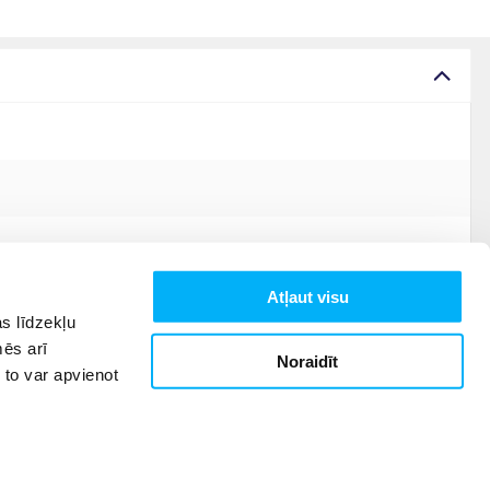
Atļaut visu
s līdzekļu
mēs arī
Noraidīt
 to var apvienot