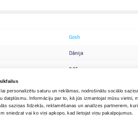
Gosh
Dānija
0.05
sīkfailus
lai personalizētu saturu un reklāmas, nodrošinātu sociālo saziņa
u datplūsmu. Informāciju par to, kā jūs izmantojat mūsu vietni, 
ās saziņas līdzekļu, reklamēšanas un analīzes partneriem, kuri
iem sniedzat vai ko viņi apkopo, kad lietojat viņu pakalpojumus.
© 2012-
2026
BIGBOX.LV