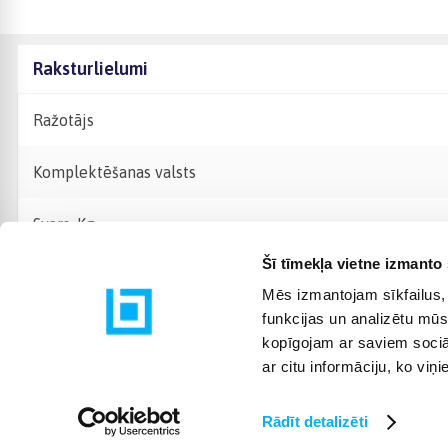
Raksturlielumi
Ražotājs
Komplektēšanas valsts
Svars, Kg
Šī tīmekļa vietne izmanto 
Mēs izmantojam sīkfailus, 
funkcijas un analizētu mūs
kopīgojam ar saviem sociāl
ar citu informāciju, ko viņ
Rādīt detalizēti