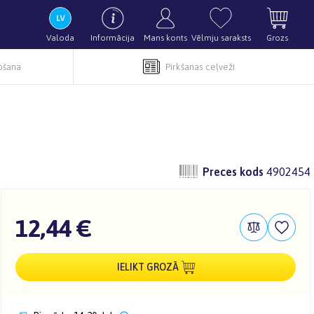
Valoda
Informācija
Mans konts
Vēlmju saraksts
Grozs
pošana
Pirkšanas ceļveži
Preces kods
4902454
12,44 €
IELIKT GROZĀ