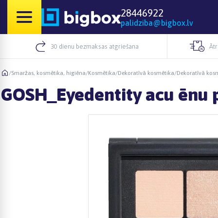
28446922
palidziba@bigbox.lv
30 dienu bezmaksas atgriešana
Āt
/
Smaržas, kosmētika, higiēna
/
Kosmētika
/
Dekoratīvā kosmētika
/
Dekoratīvā kos
GOSH_Eyedentity acu ēnu p