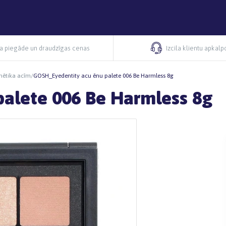
ra piegāde un draudzīgas cenas
Izcila klientu apkal
mētika acīm
/
GOSH_Eyedentity acu ēnu palete 006 Be Harmless 8g
alete 006 Be Harmless 8g