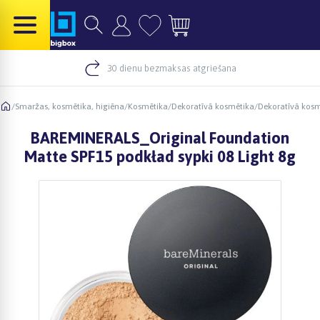
30 dienu bezmaksas atgriešana
/
Smaržas, kosmētika, higiēna
/
Kosmētika
/
Dekoratīvā kosmētika
/
Dekoratīvā kosm
BAREMINERALS_Original Foundation
Matte SPF15 podkład sypki 08 Light 8g