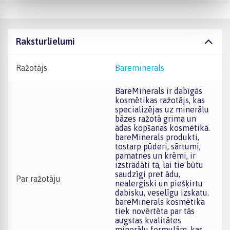
Raksturlielumi
Ražotājs
Bareminerals
bareMinerals ir dabīgās
kosmētikas ražotājs, kas
specializējas uz minerālu
bāzes ražotā grima un
ādas kopšanas kosmētikā.
bareMinerals produkti,
tostarp pūderi, sārtumi,
pamatnes un krēmi, ir
izstrādāti tā, lai tie būtu
saudzīgi pret ādu,
Par ražotāju
nealerģiski un piešķirtu
dabisku, veselīgu izskatu.
bareMinerals kosmētika
tiek novērtēta par tās
augstas kvalitātes
minerālu formulām, kas