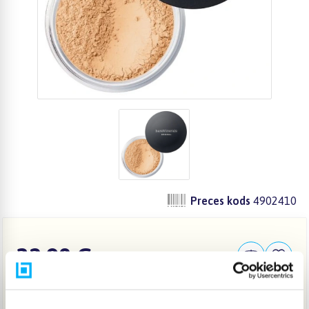
Preces kods
4902410
32,98 €
IELIKT GROZĀ