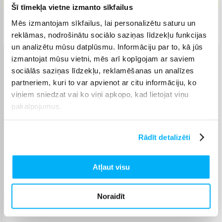
Šī tīmekļa vietne izmanto sīkfailus
Mēs izmantojam sīkfailus, lai personalizētu saturu un
Piegāde: 5-9 d.d.
reklāmas, nodrošinātu sociālo saziņas līdzekļu funkcijas
un analizētu mūsu datplūsmu. Informāciju par to, kā jūs
izmantojat mūsu vietni, mēs arī kopīgojam ar saviem
Venipak pakomāts
(
2,99 €
)
sociālās saziņas līdzekļu, reklamēšanas un analīzes
Augusts 12d. - Augusts 18d.
partneriem, kuri to var apvienot ar citu informāciju, ko
Venipak Kurjers
(
3,99 €
)
viņiem sniedzat vai ko viņi apkopo, kad lietojat viņu
Apmaksā pilnu summu skaidrā naudā piegādes brīdī.
pakalpojumus.
Augusts 13d. - Augusts 19d.
Omniva pakomāts
(
3,99 €
)
Augusts 12d. - Augusts 18d.
Rādīt detalizēti
Smartposti pakomāts
(
2,99 €
)
Augusts 12d. - Augusts 18d.
Atļaut visu
DPD pakomāts
(
4,99 €
)
Augusts 12d. - Augusts 18d.
Noraidīt
DPD kurjers
(
4,99 €
)
Augusts 13d. - Augusts 19d.