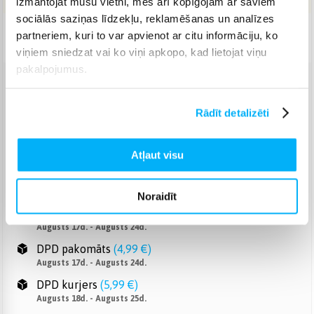
izmantojat mūsu vietni, mēs arī kopīgojam ar saviem
sociālās saziņas līdzekļu, reklamēšanas un analīzes
partneriem, kuri to var apvienot ar citu informāciju, ko
Piegāde: 7-12 d.d.
viņiem sniedzat vai ko viņi apkopo, kad lietojat viņu
pakalpojumus.
Venipak pakomāts
(
2,99 €
)
Augusts 17d. - Augusts 24d.
Rādīt detalizēti
Venipak Kurjers
(
4,99 €
)
Apmaksā pilnu summu skaidrā naudā piegādes brīdī.
Atļaut visu
Augusts 18d. - Augusts 25d.
Omniva pakomāts
(
3,99 €
)
Augusts 17d. - Augusts 24d.
Noraidīt
Smartposti pakomāts
(
2,99 €
)
Augusts 17d. - Augusts 24d.
DPD pakomāts
(
4,99 €
)
Augusts 17d. - Augusts 24d.
DPD kurjers
(
5,99 €
)
Augusts 18d. - Augusts 25d.