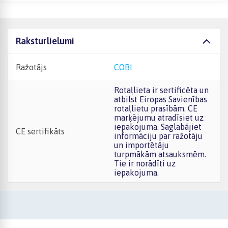
Raksturlielumi
Ražotājs
COBI
Rotaļlieta ir sertificēta un
atbilst Eiropas Savienības
rotaļlietu prasībām. CE
marķējumu atradīsiet uz
iepakojuma. Saglabājiet
CE sertifikāts
informāciju par ražotāju
un importētāju
turpmākām atsauksmēm.
Tie ir norādīti uz
iepakojuma.