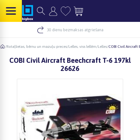
30 dienu bezmaksas atgriešana
/
Rotaļlietas, bērnu un mazuļu preces
/
Lelles, viss lellēm
/
Lelles
/
COBI Civil Aircraft
COBI Civil Aircraft Beechcraft T-6 197kl
26626