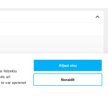
Atļaut visu
s līdzekļu
mēs arī
Noraidīt
 to var apvienot