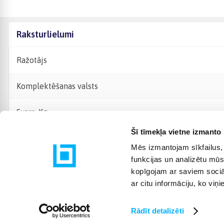
Raksturlielumi
Ražotājs
Komplektēšanas valsts
Svars, Kg
Šī tīmekļa vietne izmanto 
Mēs izmantojam sīkfailus, 
funkcijas un analizētu mūs
kopīgojam ar saviem sociāl
ar citu informāciju, ko viņ
Rādīt detalizēti