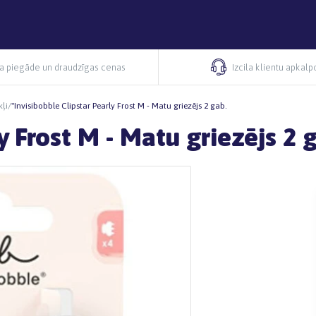
ra piegāde un draudzīgas cenas
Izcila klientu apkal
ļi
/
"Invisibobble Clipstar Pearly Frost M - Matu griezējs 2 gab.
y Frost M - Matu griezējs 2 