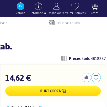
Valoda
Informācija
Mans konts
Vēlmju saraksts
Grozs
pošana
Pirkšanas ceļveži
gab.
Preces kods
4818287
14,62 €
IELIKT GROZĀ