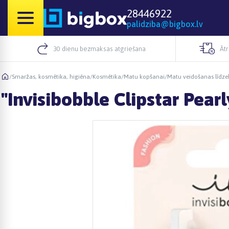
28446922
palidziba@bigbox.lv
30 dienu bezmaksas atgriešana
Āt
/
Smaržas, kosmētika, higiēna
/
Kosmētika
/
Matu kopšanai
/
Matu veidošanas līdzek
"Invisibobble Clipstar Pearl