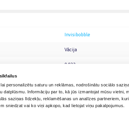
Invisibobble
Vācija
0.022
sīkfailus
lai personalizētu saturu un reklāmas, nodrošinātu sociālo saziņa
u datplūsmu. Informāciju par to, kā jūs izmantojat mūsu vietni, 
ās saziņas līdzekļu, reklamēšanas un analīzes partneriem, kuri
iem sniedzat vai ko viņi apkopo, kad lietojat viņu pakalpojumus.
© 2012-
2026
BIGBOX.LV