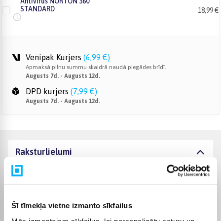
Antivirus NORTON 360
STANDARD
18,99 €
Venipak Kurjers
(
6,99 €
)
Apmaksā pilnu summu skaidrā naudā piegādes brīdī.
Augusts 7d. - Augusts 12d.
DPD kurjers
(
7,99 €
)
Augusts 7d. - Augusts 12d.
Raksturlielumi
Ražotājs
INTOP
Komplektēšanas valsts
Latvija
Šī tīmekļa vietne izmanto sīkfailus
Mēs izmantojam sīkfailus, lai personalizētu saturu un