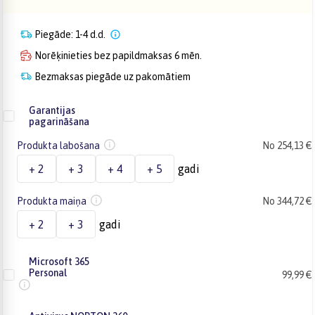
Piegāde: 1-4 d.d.
Norēķinieties bez papildmaksas 6 mēn.
Bezmaksas piegāde uz pakomātiem
Garantijas
pagarināšana
Produkta labošana
No 254,13 €
+ 2
+ 3
+ 4
+ 5
gadi
Produkta maiņa
No 344,72 €
+ 2
+ 3
gadi
Microsoft 365
Personal
99,99 €