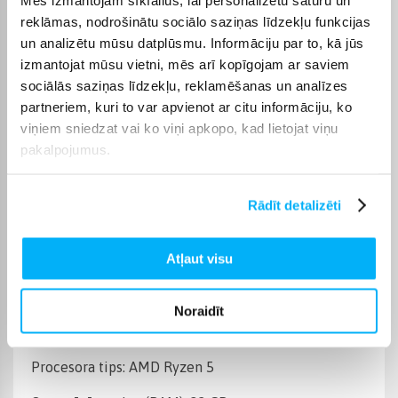
Operētājsistēma
Windows 11 Home
reklāmas, nodrošinātu sociālo saziņas līdzekļu funkcijas
un analizētu mūsu datplūsmu. Informāciju par to, kā jūs
Cietā diska ietilpība
1 TB
izmantojat mūsu vietni, mēs arī kopīgojam ar saviem
sociālās saziņas līdzekļu, reklamēšanas un analīzes
Operatīvā atmiņa, (RAM)
32 GB
partneriem, kuri to var apvienot ar citu informāciju, ko
viņiem sniedzat vai ko viņi apkopo, kad lietojat viņu
pakalpojumus.
Videokarte
NVIDIA GeForce RTX 3050
Datora procesora tips
AMD Ryzen 5
Rādīt detalizēti
Produkta kategorija
Stacionārie datori
Atļaut visu
Preces apraksts
Noraidīt
Procesora tips: AMD Ryzen 5