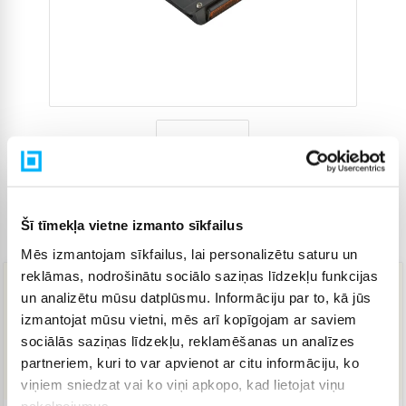
Šī tīmekļa vietne izmanto sīkfailus
Preces kods
4802491
Mēs izmantojam sīkfailus, lai personalizētu saturu un
reklāmas, nodrošinātu sociālo saziņas līdzekļu funkcijas
un analizētu mūsu datplūsmu. Informāciju par to, kā jūs
119,95 €
izmantojat mūsu vietni, mēs arī kopīgojam ar saviem
sociālās saziņas līdzekļu, reklamēšanas un analīzes
partneriem, kuri to var apvienot ar citu informāciju, ko
IELIKT GROZĀ
viņiem sniedzat vai ko viņi apkopo, kad lietojat viņu
pakalpojumus.