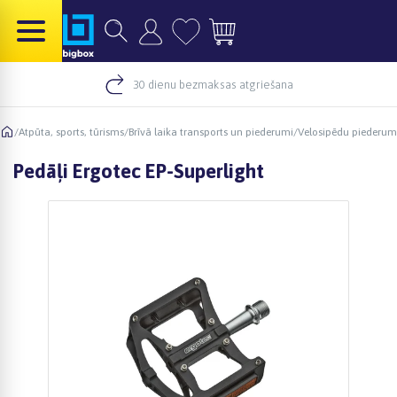
30 dienu bezmaksas atgriešana
/
Atpūta, sports, tūrisms
/
Brīvā laika transports un piederumi
/
Velosipēdu piederum
Pedāļi Ergotec EP-Superlight