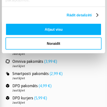
Piegāde: Jautājiet
Norēķinieties bez papildmaksas 6 mēn.
Rādīt detalizēti
Atļaut visu
Venipak pakomāts
(
2,99 €
)
Jautājiet
Noraidīt
Venipak Kurjers
(
4,99 €
)
Apmaksā pilnu summu skaidrā naudā piegādes brīdī.
Jautājiet
Omniva pakomāts
(
3,99 €
)
Jautājiet
Smartposti pakomāts
(
2,99 €
)
Jautājiet
DPD pakomāts
(
4,99 €
)
Jautājiet
DPD kurjers
(
5,99 €
)
Jautājiet