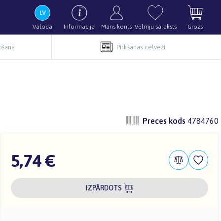
Valoda
Informācija
Mans konts
Vēlmju saraksts
Grozs
pošana
Pirkšanas ceļveži
Preces kods
4784760
5,74 €
IZPĀRDOTS