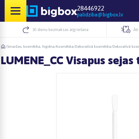
28446922
palidziba@bigbox.lv
30 dienu bezmaksas atgriešana
Āt
/
Smaržas, kosmētika, higiēna
/
Kosmētika
/
Dekoratīvā kosmētika
/
Dekoratīvā kosm
LUMENE_CC Visapus sejas tu