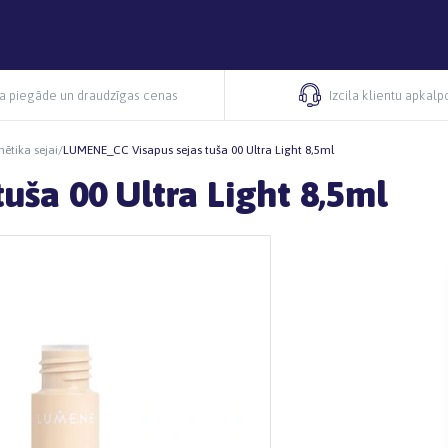
ra piegāde un draudzīgas cenas
Izcila klientu apkal
ētika sejai
/
LUMENE_CC Visapus sejas tuša 00 Ultra Light 8,5ml
ša 00 Ultra Light 8,5ml