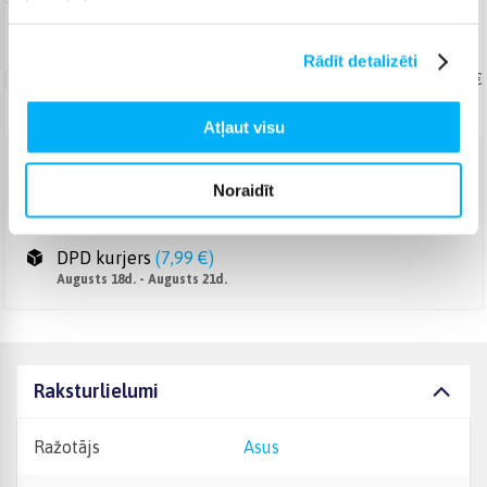
Antivirus NORTON 360
Rādīt detalizēti
STANDARD
18,99 €
Atļaut visu
Venipak Kurjers
(
6,99 €
)
Noraidīt
Apmaksā pilnu summu skaidrā naudā piegādes brīdī.
Augusts 18d. - Augusts 21d.
DPD kurjers
(
7,99 €
)
Augusts 18d. - Augusts 21d.
Raksturlielumi
Ražotājs
Asus