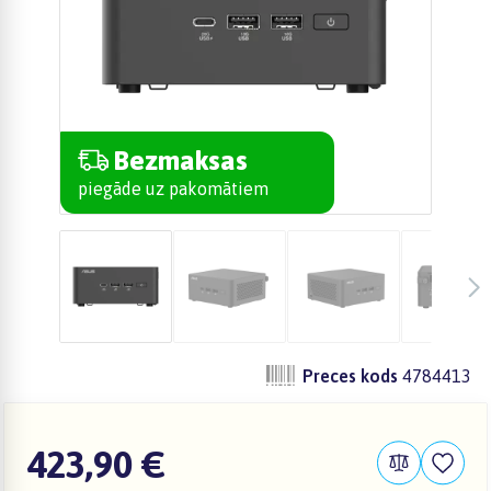
Bezmaksas
piegāde uz pakomātiem
Preces kods
4784413
423,90 €