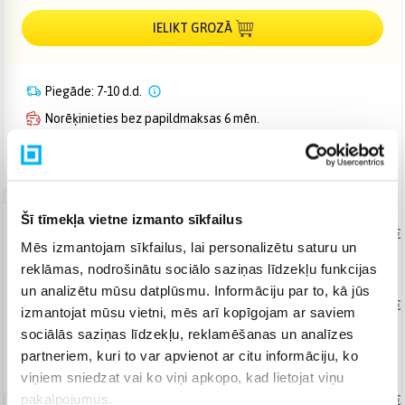
IELIKT GROZĀ
Piegāde: 7-10 d.d.
Norēķinieties bez papildmaksas 6 mēn.
Bezmaksas piegāde uz pakomātiem
Garantijas
pagarināšana
Šī tīmekļa vietne izmanto sīkfailus
Produkta labošana
No 98,26 €
Mēs izmantojam sīkfailus, lai personalizētu saturu un
+ 2
+ 3
+ 4
+ 5
gadi
reklāmas, nodrošinātu sociālo saziņas līdzekļu funkcijas
un analizētu mūsu datplūsmu. Informāciju par to, kā jūs
Produkta maiņa
No 132,17 €
izmantojat mūsu vietni, mēs arī kopīgojam ar saviem
sociālās saziņas līdzekļu, reklamēšanas un analīzes
+ 2
+ 3
gadi
partneriem, kuri to var apvienot ar citu informāciju, ko
viņiem sniedzat vai ko viņi apkopo, kad lietojat viņu
Microsoft 365
Personal
pakalpojumus.
99,99 €