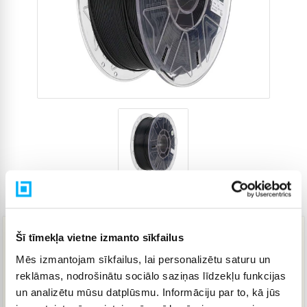
Preces kods
4773443
Šī tīmekļa vietne izmanto sīkfailus
23,94 €
Mēs izmantojam sīkfailus, lai personalizētu saturu un
reklāmas, nodrošinātu sociālo saziņas līdzekļu funkcijas
un analizētu mūsu datplūsmu. Informāciju par to, kā jūs
IELIKT GROZĀ