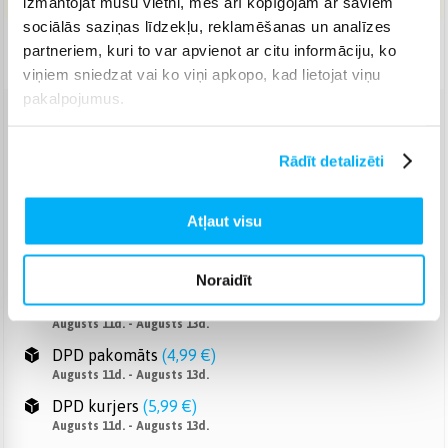
izmantojat mūsu vietni, mēs arī kopīgojam ar saviem
sociālās saziņas līdzekļu, reklamēšanas un analīzes
partneriem, kuri to var apvienot ar citu informāciju, ko
Piegāde: 2-4 d.d.
viņiem sniedzat vai ko viņi apkopo, kad lietojat viņu
pakalpojumus.
Venipak pakomāts
(
2,99 €
)
Augusts 11d. - Augusts 13d.
Rādīt detalizēti
Venipak Kurjers
(
4,99 €
)
Apmaksā pilnu summu skaidrā naudā piegādes brīdī.
Atļaut visu
Augusts 11d. - Augusts 13d.
Omniva pakomāts
(
3,99 €
)
Augusts 11d. - Augusts 13d.
Noraidīt
Smartposti pakomāts
(
2,99 €
)
Augusts 11d. - Augusts 13d.
DPD pakomāts
(
4,99 €
)
Augusts 11d. - Augusts 13d.
DPD kurjers
(
5,99 €
)
Augusts 11d. - Augusts 13d.