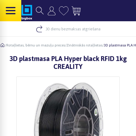
30 dienu bezmaksas atgriešana
/
Rotaļlietas, bērnu un mazuļu preces
/
Zinātniskās rotaļlietas
/
3D plastmasa PLA H
3D plastmasa PLA Hyper black RFID 1kg
CREALITY