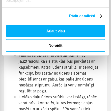
pakalpojumus.
akrila biezums ir vairākas reizes lielāks nekā
citiem tirgū pieejamajiem vannu pārsegiem.
Akrila krāsu, tāpat kā korpusa krāsu, var
Rādīt detalizēti
izvēlēties no krāsu parauga.
Strūklas ir iebūvētas akrilā, tāpēc, guļot vannā,
Atļaut visu
jūs negulēties uz strūklām (kā tas ir lielākajai
daļai šāda veida vannu), bet gan uz akrila.
Hidromasāžas laikā tās nespiež uz korpusa, kas
Noraidīt
nodrošina 100% apmierinātību ar vannu.
Vannas strūklas ir hromētas. Jums nav
jāuztraucas, ka šīs strūklas būs pārklātas ar
kaļķakmeni. Katrai ūdens strūklai ir aerācijas
funkcija, kas sastāv no ūdens sistēmas
piepildīšanas ar gaisu, kas palielina ūdens
masāžas stiprumu. Aerāciju var vienmērīgi
regulēt ar pogu.
Lielāko daļu ūdens strūklu var izslēgt, tāpēc
varat brīvi kontrolēt, kuras ķermeņa daļas
masēt un ar kādu spēku. SPA vannās tiek