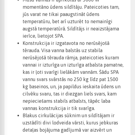
momentāno ūdens sildītāju. Pateicoties tam,
jūs varat ne tikai paaugstināt ūdens
temperatūru, bet arī uzturēt to nemainīgi
augstā temperatūrā. Sildītājs ir neaizstājama
ierīce, lietojot SPA.
Konstrukcija ir izgatavota no nerūsējošā
tērauda. Visa vanna balstās uz stabila
nerūsējošā tērauda rāmja, pateicoties kuram
vannai ir izturīga un izturīga atbalsta pamatne,
kas ir ļoti svarīgi lielākām vannām. Šādu SPA
vannu svars svārstās no 250 kg līdz pat 1500
kg baseinos, un, ja papildus ieskaita ūdens un
cilvēku svaru, tas ir diezgan liels svars, kam
nepieciešams stabils atbalsts, tāpēc laba
vannas konstrukcija ir tik svarīga.
Blakus cirkulācijas sūknim un sildītājam ir
uzstādīti divi lodveida vārsti, kurus jebkuras
detaļas bojājuma gadījumā var aizvērt un