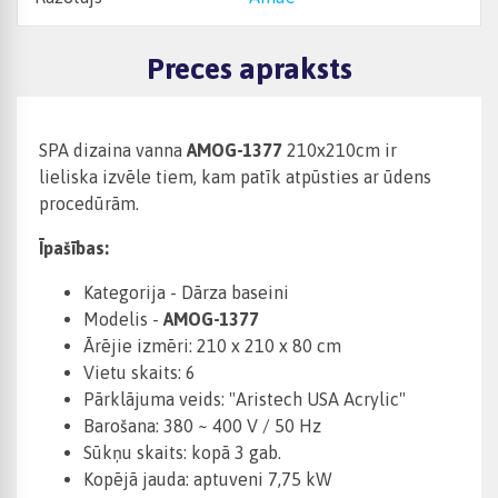
Preces apraksts
SPA dizaina vanna
AMOG-1377
210x210cm ir
lieliska izvēle tiem, kam patīk atpūsties ar ūdens
procedūrām.
Īpašības:
Kategorija - Dārza baseini
Modelis -
AMOG-1377
Ārējie izmēri: 210 x 210 x 80 cm
Vietu skaits: 6
Pārklājuma veids: "Aristech USA Acrylic"
Barošana: 380 ~ 400 V / 50 Hz
Sūkņu skaits: kopā 3 gab.
Kopējā jauda: aptuveni 7,75 kW