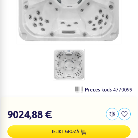
Preces kods
4770099
9024,88 €
IELIKT GROZĀ