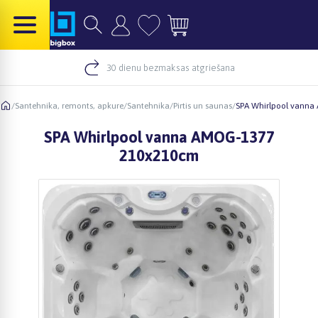
30 dienu bezmaksas atgriešana
/
Santehnika, remonts, apkure
/
Santehnika
/
Pirtis un saunas
/
SPA Whirlpool vanna
SPA Whirlpool vanna AMOG-1377
210x210cm