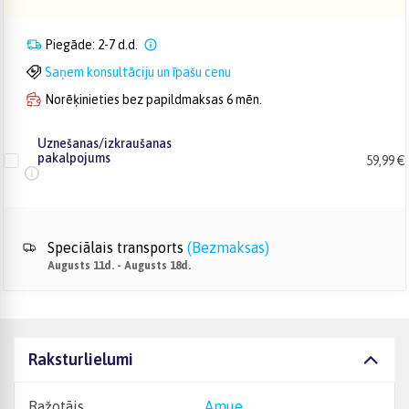
Piegāde: 2-7 d.d.
Saņem konsultāciju un īpašu cenu
Norēķinieties bez papildmaksas 6 mēn.
Uznešanas/izkraušanas
pakalpojums
59,99 €
Speciālais transports
(
Bezmaksas
)
Augusts 11d. - Augusts 18d.
Raksturlielumi
Ražotājs
Amue