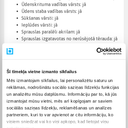
Ūdenskrituma vadības vārsts: jā
Ūdens staba vadības vārsts: jā
Sūkšanas vārsti: jā
Ieplūdes vārsti: jā
Sprauslas paralēli akrilam: jā
Sprauslas izgatavotas no nerūsējošā tērauda: jā
Nerūsējošā tērauda konstrukcija: jā
Izlietnes un vannas korpusa pilnīga izolācija: jā
Kasetnes filtrs: 1 gab.
Vadības panelis: Balboa TP-600
Šī tīmekļa vietne izmanto sīkfailus
Papildinformācija:
Mēs izmantojam sīkfailus, lai personalizētu saturu un
reklāmas, nodrošinātu sociālo saziņas līdzekļu funkcijas
Katrā mūsu piedāvātajā dārza burbuļvannā ir
un analizētu mūsu datplūsmu. Informāciju par to, kā jūs
baseins, kas izgatavots no augstas kvalitātes
izmantojat mūsu vietni, mēs arī kopīgojam ar saviem
akrila ASV. Vannas pārsegs ir 100% akrils bez
sociālās saziņas līdzekļu, reklamēšanas un analīzes
jebkādām piedevām, kas nozīmē, ka tas
partneriem, kuri to var apvienot ar citu informāciju, ko
neizbalēs pat pēc 10 gadiem un ir ļoti izturīgs
viņiem sniedzat vai ko viņi apkopo, kad lietojat viņu
pret jebkādām skrāpējumiem. Mūsu vannu