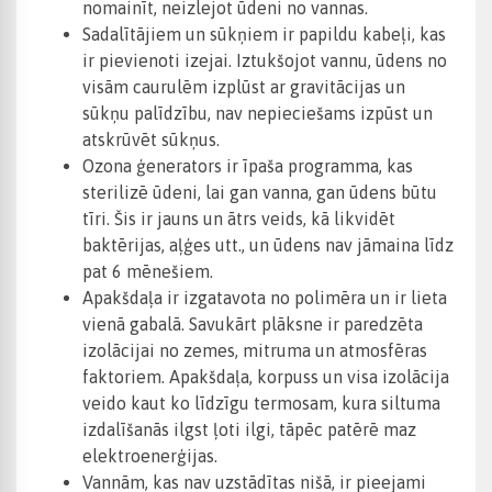
nomainīt, neizlejot ūdeni no vannas.
Sadalītājiem un sūkņiem ir papildu kabeļi, kas
ir pievienoti izejai. Iztukšojot vannu, ūdens no
visām caurulēm izplūst ar gravitācijas un
sūkņu palīdzību, nav nepieciešams izpūst un
atskrūvēt sūkņus.
Ozona ģenerators ir īpaša programma, kas
sterilizē ūdeni, lai gan vanna, gan ūdens būtu
tīri. Šis ir jauns un ātrs veids, kā likvidēt
baktērijas, aļģes utt., un ūdens nav jāmaina līdz
pat 6 mēnešiem.
Apakšdaļa ir izgatavota no polimēra un ir lieta
vienā gabalā. Savukārt plāksne ir paredzēta
izolācijai no zemes, mitruma un atmosfēras
faktoriem. Apakšdaļa, korpuss un visa izolācija
veido kaut ko līdzīgu termosam, kura siltuma
izdalīšanās ilgst ļoti ilgi, tāpēc patērē maz
elektroenerģijas.
Vannām, kas nav uzstādītas nišā, ir pieejami