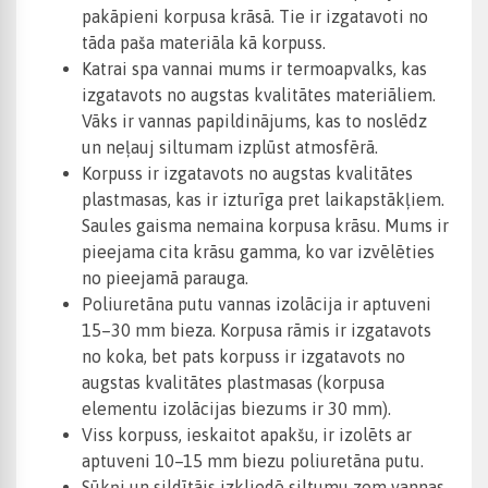
pakāpieni korpusa krāsā. Tie ir izgatavoti no
tāda paša materiāla kā korpuss.
Katrai spa vannai mums ir termoapvalks, kas
izgatavots no augstas kvalitātes materiāliem.
Vāks ir vannas papildinājums, kas to noslēdz
un neļauj siltumam izplūst atmosfērā.
Korpuss ir izgatavots no augstas kvalitātes
plastmasas, kas ir izturīga pret laikapstākļiem.
Saules gaisma nemaina korpusa krāsu. Mums ir
pieejama cita krāsu gamma, ko var izvēlēties
no pieejamā parauga.
Poliuretāna putu vannas izolācija ir aptuveni
15–30 mm bieza. Korpusa rāmis ir izgatavots
no koka, bet pats korpuss ir izgatavots no
augstas kvalitātes plastmasas (korpusa
elementu izolācijas biezums ir 30 mm).
Viss korpuss, ieskaitot apakšu, ir izolēts ar
aptuveni 10–15 mm biezu poliuretāna putu.
Sūkņi un sildītājs izkliedē siltumu zem vannas