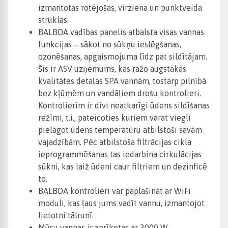
izmantotas rotējošas, virziena un punktveida
strūklas.
BALBOA vadības panelis atbalsta visas vannas
funkcijas – sākot no sūkņu ieslēgšanas,
ozonēšanas, apgaismojuma līdz pat sildītājam.
Šis ir ASV uzņēmums, kas ražo augstākās
kvalitātes detaļas SPA vannām, tostarp pilnībā
bez kļūmēm un vandāļiem drošu kontrolieri.
Kontrolierim ir divi neatkarīgi ūdens sildīšanas
režīmi, t.i., pateicoties kuriem varat viegli
pielāgot ūdens temperatūru atbilstoši savām
vajadzībām. Pēc atbilstoša filtrācijas cikla
ieprogrammēšanas tas iedarbina cirkulācijas
sūkni, kas laiž ūdeni caur filtriem un dezinficē
to.
BALBOA kontrolieri var paplašināt ar WiFi
moduli, kas ļaus jums vadīt vannu, izmantojot
lietotni tālrunī.
Mūsu vannas ir aprīkotas ar 3000 W