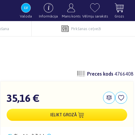
Valoda
Informācija
Mans konts
Vēlmju saraksts
Grozs
pošana
Pirkšanas ceļveži
Preces kods
4766408
35,16 €
IELIKT GROZĀ