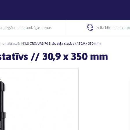
ra piegāde un draudzīgas cenas
Izcila klientu apkal
i un aksesuāri
/
KLS CRX/URB 70 S sēdekļa statīvs // 30,9 x 350 mm
tatīvs // 30,9 x 350 mm