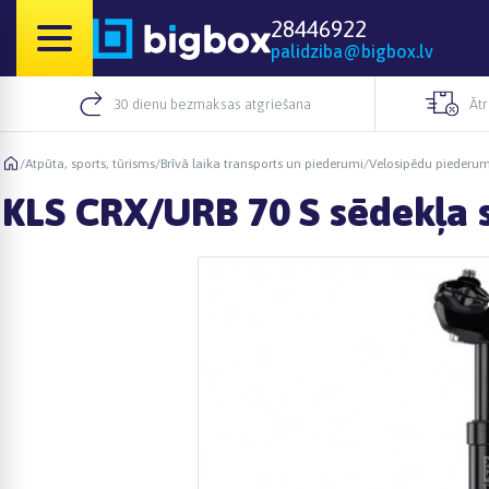
28446922
palidziba@bigbox.lv
30 dienu bezmaksas atgriešana
Āt
/
Atpūta, sports, tūrisms
/
Brīvā laika transports un piederumi
/
Velosipēdu piederum
KLS CRX/URB 70 S sēdekļa s