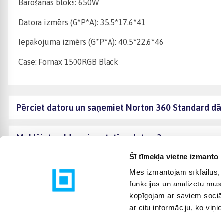
Barošanas bloks: 650W
Datora izmērs (G*P*A): 35.5*17.6*41
Iepakojuma izmērs (G*P*A): 40.5*22.6*46
Case: Fornax 1500RGB Black
Pērciet datoru un saņemiet Norton 360 Standard d
Meklējat galda vai portatīvo datoru?
Šī tīmekļa vietne izmanto 
Mēs izmantojam sīkfailus, 
funkcijas un analizētu mūs
kopīgojam ar saviem sociāl
ar citu informāciju, ko viņ