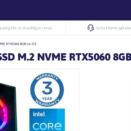
ra piegāde un draudzīgas cenas
Izcila klientu apkal
NVME RTX5060 8GB no-OS
 SSD M.2 NVME RTX5060 8GB