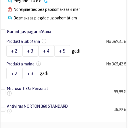
Piegāde: 1-4 d.d.
Norēķinieties bez papildmaksas 6 mēn.
Bezmaksas piegāde uz pakomātiem
Garantijas pagarināšana
Produkta labošana
No 269,31 €
+ 2
+ 3
+ 4
+ 5
gadi
Produkta maiņa
No 365,42 €
+ 2
+ 3
gadi
Microsoft 365 Personal
99,99 €
Antivirus NORTON 360 STANDARD
18,99 €