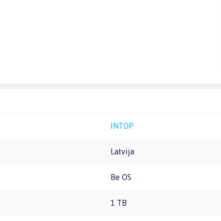
INTOP
Latvija
Be OS
1 TB