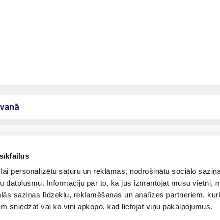
āvanā
sīkfailus
lai personalizētu saturu un reklāmas, nodrošinātu sociālo saziņa
u datplūsmu. Informāciju par to, kā jūs izmantojat mūsu vietni, 
ās saziņas līdzekļu, reklamēšanas un analīzes partneriem, kuri
iem sniedzat vai ko viņi apkopo, kad lietojat viņu pakalpojumus.