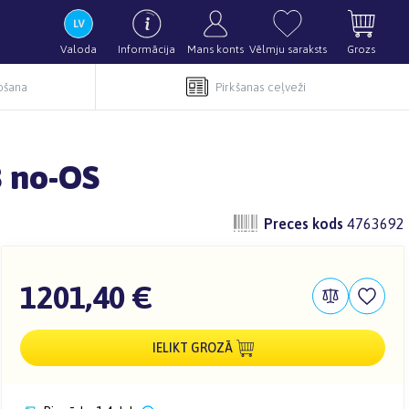
Valoda
Informācija
Mans konts
Vēlmju saraksts
Grozs
pošana
Pirkšanas ceļveži
 no-OS
Preces kods
4763692
1201,40 €
IELIKT GROZĀ