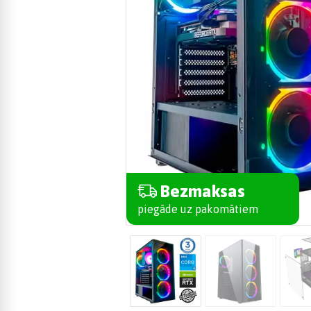
Bezmaksas
piegāde uz pakomātiem