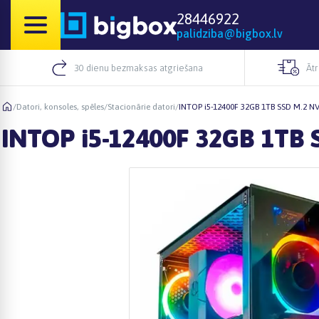
28446922
palidziba@bigbox.lv
30 dienu bezmaksas atgriešana
Āt
/
Datori, konsoles, spēles
/
Stacionārie datori
/
INTOP i5-12400F 32GB 1TB SSD M.2 
INTOP i5-12400F 32GB 1TB