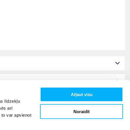
Atļaut visu
s līdzekļu
mēs arī
Noraidīt
 to var apvienot