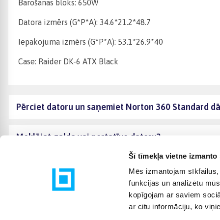
Barošanas bloks: 650W
Datora izmērs (G*P*A): 34.6*21.2*48.7
Iepakojuma izmērs (G*P*A): 53.1*26.9*40
Case: Raider DK-6 ATX Black
Pērciet datoru un saņemiet Norton 360 Standard d
Meklējat galda vai portatīvo datoru?
Šī tīmekļa vietne izmanto 
Mēs izmantojam sīkfailus, 
funkcijas un analizētu mūs
kopīgojam ar saviem sociāl
ar citu informāciju, ko viņ