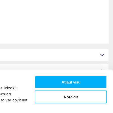
Atļaut visu
s līdzekļu
mēs arī
Noraidīt
 to var apvienot