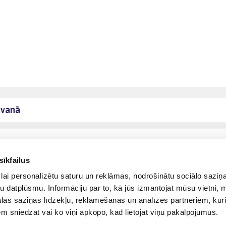
āvanā
sīkfailus
lai personalizētu saturu un reklāmas, nodrošinātu sociālo saziņa
u datplūsmu. Informāciju par to, kā jūs izmantojat mūsu vietni, 
ās saziņas līdzekļu, reklamēšanas un analīzes partneriem, kuri
iem sniedzat vai ko viņi apkopo, kad lietojat viņu pakalpojumus.