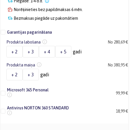
Piegāde: 1-4 d.d.
Norēķinieties bez papildmaksas 6 mēn.
Bezmaksas piegāde uz pakomātiem
Garantijas pagarināšana
Produkta labošana
No 280,69 €
+ 2
+ 3
+ 4
+ 5
gadi
Produkta maiņa
No 380,95 €
+ 2
+ 3
gadi
Microsoft 365 Personal
99,99 €
Antivirus NORTON 360 STANDARD
18,99 €