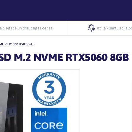
ra piegāde un draudzīgas cenas
Izcila klientu apkal
VME RTX5060 8GB no-OS
SSD M.2 NVME RTX5060 8GB