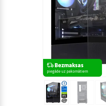
Bezmaksas
piegāde uz pakomātiem