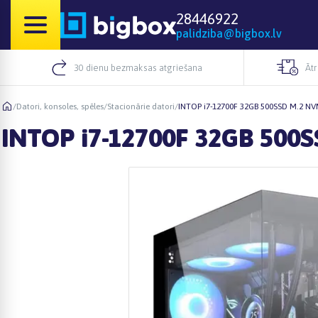
28446922
palidziba@bigbox.lv
30 dienu bezmaksas atgriešana
Āt
/
Datori, konsoles, spēles
/
Stacionārie datori
/
INTOP i7-12700F 32GB 500SSD M.2 N
INTOP i7-12700F 32GB 500