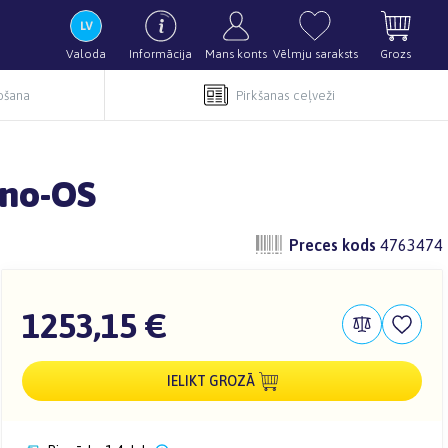
Valoda
Informācija
Mans konts
Vēlmju saraksts
Grozs
pošana
Pirkšanas ceļveži
 no-OS
Preces kods
4763474
1253,15 €
IELIKT GROZĀ