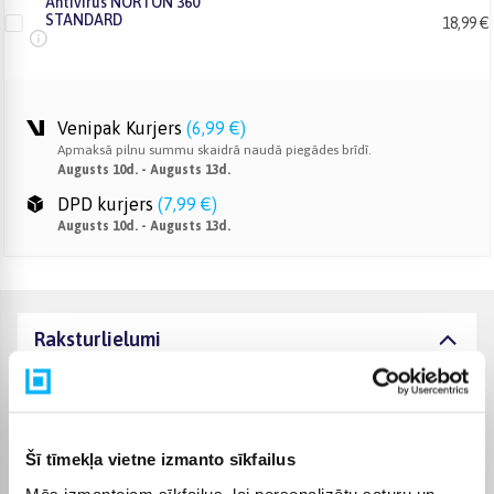
Antivirus NORTON 360
STANDARD
18,99 €
Venipak Kurjers
(
6,99 €
)
Apmaksā pilnu summu skaidrā naudā piegādes brīdī.
Augusts 10d. - Augusts 13d.
DPD kurjers
(
7,99 €
)
Augusts 10d. - Augusts 13d.
Raksturlielumi
Ražotājs
INTOP
Komplektēšanas valsts
Latvija
Šī tīmekļa vietne izmanto sīkfailus
Mēs izmantojam sīkfailus, lai personalizētu saturu un