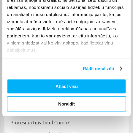
Operētājsistēma
Be OS
reklāmas, nodrošinātu sociālo saziņas līdzekļu funkcijas
un analizētu mūsu datplūsmu. Informāciju par to, kā jūs
Cietā diska ietilpība
500 GB
izmantojat mūsu vietni, mēs arī kopīgojam ar saviem
sociālās saziņas līdzekļu, reklamēšanas un analīzes
Operatīvā atmiņa, (RAM)
64 GB
partneriem, kuri to var apvienot ar citu informāciju, ko
viņiem sniedzat vai ko viņi apkopo, kad lietojat viņu
pakalpojumus.
Videokarte
NVIDIA GeForce RTX 5060
Datora procesora tips
Intel Core 7 / i7
Rādīt detalizēti
Produkta kategorija
Stacionārie datori
Atļaut visu
Preces apraksts
Noraidīt
Procesora tips: Intel Core i7