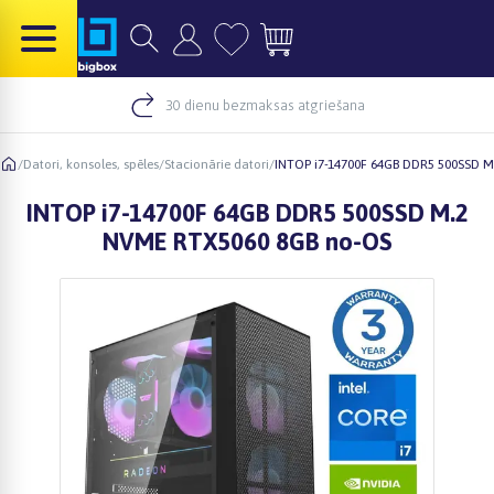
30 dienu bezmaksas atgriešana
/
Datori, konsoles, spēles
/
Stacionārie datori
/
INTOP i7-14700F 64GB DDR5 500SSD 
INTOP i7-14700F 64GB DDR5 500SSD M.2
NVME RTX5060 8GB no-OS