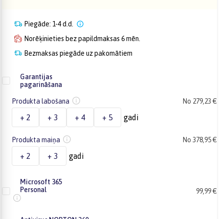
Piegāde: 1-4 d.d.
Norēķinieties bez papildmaksas 6 mēn.
Bezmaksas piegāde uz pakomātiem
Garantijas
pagarināšana
Produkta labošana
No 279,23 €
+ 2
+ 3
+ 4
+ 5
gadi
Produkta maiņa
No 378,95 €
+ 2
+ 3
gadi
Microsoft 365
Personal
99,99 €