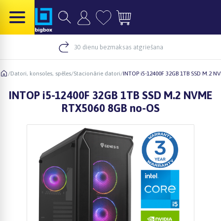
30 dienu bezmaksas atgriešana
/
Datori, konsoles, spēles
/
Stacionārie datori
/
INTOP i5-12400F 32GB 1TB SSD M.2 N
INTOP i5-12400F 32GB 1TB SSD M.2 NVME
RTX5060 8GB no-OS