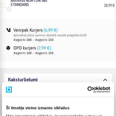
Antivirus NORTON 360
STANDARD
18,99 €
Venipak Kurjers
(
6,99 €
)
Apmaksā pilnu summu skaidrā naudā piegādes brīdī.
Augusts 10d. - Augusts 13d.
DPD kurjers
(
7,99 €
)
Augusts 10d. - Augusts 13d.
Raksturlielumi
Ražotājs
INTOP
Komplektēšanas valsts
Latvija
Šī tīmekļa vietne izmanto sīkfailus
Mēs izmantojam sīkfailus, lai personalizētu saturu un