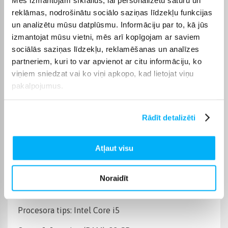
Operētājsistēma
Be OS
reklāmas, nodrošinātu sociālo saziņas līdzekļu funkcijas
un analizētu mūsu datplūsmu. Informāciju par to, kā jūs
Cietā diska ietilpība
1 TB
izmantojat mūsu vietni, mēs arī kopīgojam ar saviem
sociālās saziņas līdzekļu, reklamēšanas un analīzes
Operatīvā atmiņa, (RAM)
32 GB
partneriem, kuri to var apvienot ar citu informāciju, ko
viņiem sniedzat vai ko viņi apkopo, kad lietojat viņu
pakalpojumus.
Videokarte
NVIDIA GeForce RTX 5060
Datora procesora tips
Intel Core 5 / i5
Rādīt detalizēti
Produkta kategorija
Stacionārie datori
Atļaut visu
Preces apraksts
Noraidīt
Procesora tips: Intel Core i5