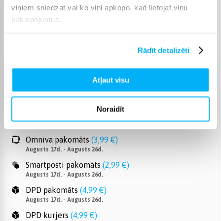
viņiem sniedzat vai ko viņi apkopo, kad lietojat viņu
pakalpojumus.
Piegāde: 7-14 d.d.
Norēķinieties bez papildmaksas 6 mēn.
Rādīt detalizēti
Atļaut visu
Venipak pakomāts
(
2,99 €
)
Augusts 17d. - Augusts 26d.
Venipak Kurjers
(
3,99 €
)
Noraidīt
Apmaksā pilnu summu skaidrā naudā piegādes brīdī.
Augusts 18d. - Augusts 27d.
Omniva pakomāts
(
3,99 €
)
Augusts 17d. - Augusts 26d.
Smartposti pakomāts
(
2,99 €
)
Augusts 17d. - Augusts 26d.
DPD pakomāts
(
4,99 €
)
Augusts 17d. - Augusts 26d.
DPD kurjers
(
4,99 €
)