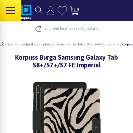
30 dienu bezmaksas atgriešana
/
Telefoni, viedpulksteņi, planšetdatori
/
Planšetdatori
/
Planšetdatoru vāciņi
/
Korpus
Korpuss Burga Samsung Galaxy Tab
S8+/S7+/S7 FE Imperial