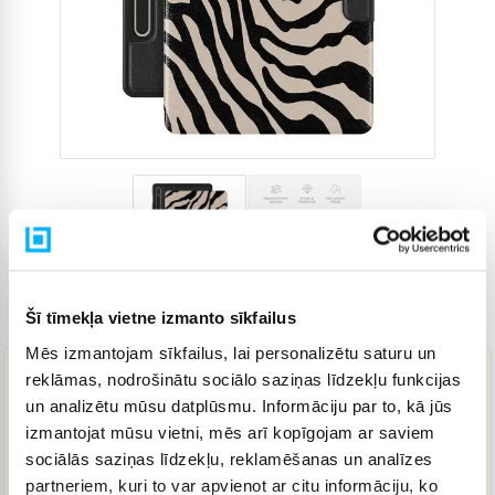
Šī tīmekļa vietne izmanto sīkfailus
Preces kods
4760181
Mēs izmantojam sīkfailus, lai personalizētu saturu un
reklāmas, nodrošinātu sociālo saziņas līdzekļu funkcijas
69,00 €
un analizētu mūsu datplūsmu. Informāciju par to, kā jūs
izmantojat mūsu vietni, mēs arī kopīgojam ar saviem
sociālās saziņas līdzekļu, reklamēšanas un analīzes
IELIKT GROZĀ
partneriem, kuri to var apvienot ar citu informāciju, ko