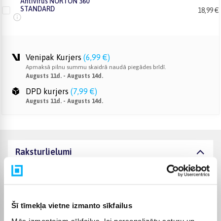
Antivirus NORTON 360
STANDARD
18,99 €
Venipak Kurjers
(
6,99 €
)
Apmaksā pilnu summu skaidrā naudā piegādes brīdī.
Augusts 11d. - Augusts 14d.
DPD kurjers
(
7,99 €
)
Augusts 11d. - Augusts 14d.
Raksturlielumi
Ražotājs
INTOP
Komplektēšanas valsts
Latvija
Šī tīmekļa vietne izmanto sīkfailus
Mēs izmantojam sīkfailus, lai personalizētu saturu un