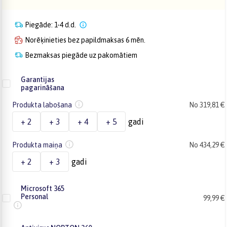
Piegāde: 1-4 d.d.
Norēķinieties bez papildmaksas 6 mēn.
Bezmaksas piegāde uz pakomātiem
Garantijas
pagarināšana
Produkta labošana
No 319,81 €
+ 2
+ 3
+ 4
+ 5
gadi
Produkta maiņa
No 434,29 €
+ 2
+ 3
gadi
Microsoft 365
Personal
99,99 €