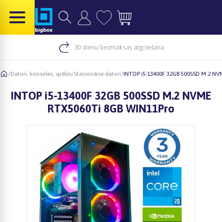
30 dienu bezmaksas atgriešana
/
Datori, konsoles, spēles
/
Stacionārie datori
/
INTOP i5-13400F 32GB 500SSD M.2 NV
INTOP i5-13400F 32GB 500SSD M.2 NVME
RTX5060Ti 8GB WIN11Pro