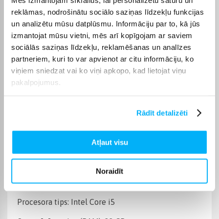
Operētājsistēma
Windows 11 Pro
reklāmas, nodrošinātu sociālo saziņas līdzekļu funkcijas
un analizētu mūsu datplūsmu. Informāciju par to, kā jūs
Cietā diska ietilpība
500 GB
izmantojat mūsu vietni, mēs arī kopīgojam ar saviem
sociālās saziņas līdzekļu, reklamēšanas un analīzes
Operatīvā atmiņa, (RAM)
32 GB
partneriem, kuri to var apvienot ar citu informāciju, ko
viņiem sniedzat vai ko viņi apkopo, kad lietojat viņu
pakalpojumus.
Videokarte
NVIDIA GeForce RTX 5060
Datora procesora tips
Intel Core 5 / i5
Rādīt detalizēti
Produkta kategorija
Stacionārie datori
Atļaut visu
Preces apraksts
Noraidīt
Procesora tips: Intel Core i5