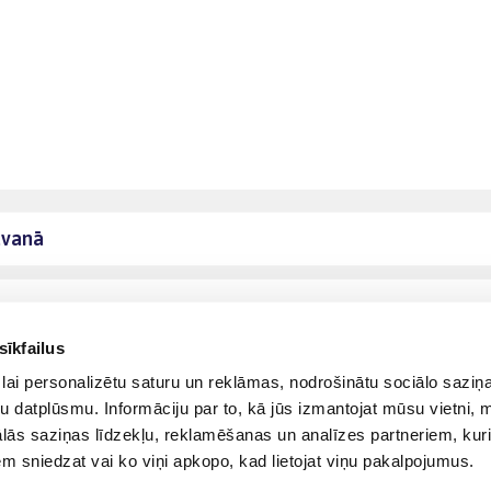
āvanā
sīkfailus
lai personalizētu saturu un reklāmas, nodrošinātu sociālo saziņa
u datplūsmu. Informāciju par to, kā jūs izmantojat mūsu vietni, 
ās saziņas līdzekļu, reklamēšanas un analīzes partneriem, kuri
iem sniedzat vai ko viņi apkopo, kad lietojat viņu pakalpojumus.