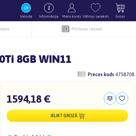
Valoda
Informācija
Mans konts
Vēlmju saraksts
Grozs
pošana
Pirkšanas ceļveži
0Ti 8GB WIN11
Preces kods
4758708
1594,18 €
IELIKT GROZĀ