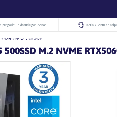
ra piegāde un draudzīgas cenas
Izcila klientu apkal
M.2 NVME RTX5060Ti 8GB WIN11
5 500SSD M.2 NVME RTX506