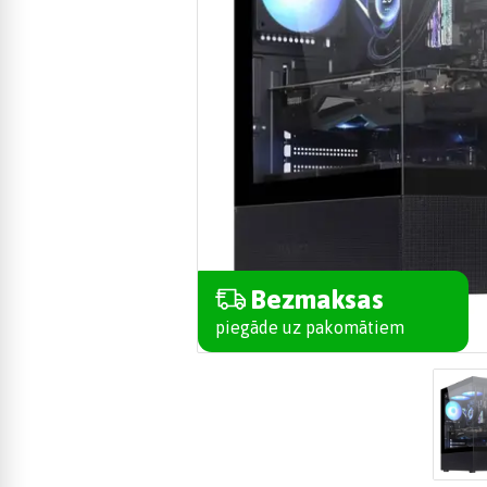
Bezmaksas
piegāde uz pakomātiem