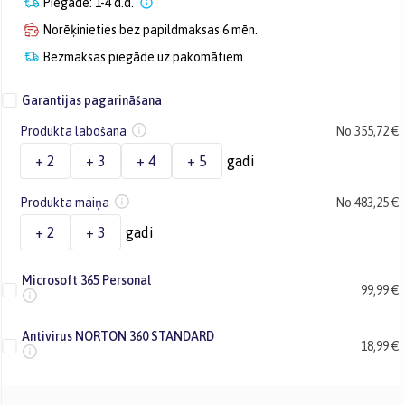
Piegāde: 1-4 d.d.
Norēķinieties bez papildmaksas 6 mēn.
Bezmaksas piegāde uz pakomātiem
Garantijas pagarināšana
Produkta labošana
No 355,72 €
+ 2
+ 3
+ 4
+ 5
gadi
Produkta maiņa
No 483,25 €
+ 2
+ 3
gadi
Microsoft 365 Personal
99,99 €
Antivirus NORTON 360 STANDARD
18,99 €