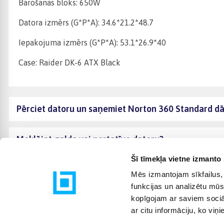
Barošanas bloks: 650W
Datora izmērs (G*P*A): 34.6*21.2*48.7
Iepakojuma izmērs (G*P*A): 53.1*26.9*40
Case: Raider DK-6 ATX Black
Pērciet datoru un saņemiet Norton 360 Standard d
Meklējat galda vai portatīvo datoru?
Šī tīmekļa vietne izmanto 
Mēs izmantojam sīkfailus, 
funkcijas un analizētu mūs
kopīgojam ar saviem sociāl
ar citu informāciju, ko viņ