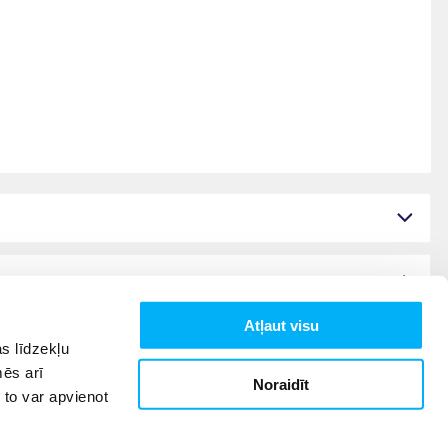
Atļaut visu
s līdzekļu
mēs arī
Noraidīt
 to var apvienot