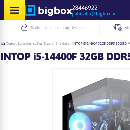
28446922
palidziba@bigbox.lv
30 dienu bezmaksas atgriešana
Āt
/
Datori, konsoles, spēles
/
Stacionārie datori
/
INTOP i5-14400F 32GB DDR5 500SSD 
INTOP i5-14400F 32GB DDR