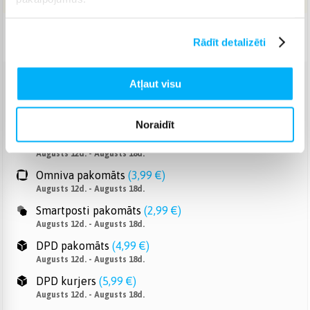
Piegāde: 3-7 d.d.
Rādīt detalizēti
Atļaut visu
Venipak pakomāts
(
2,99 €
)
Augusts 12d. - Augusts 18d.
Noraidīt
Venipak Kurjers
(
4,99 €
)
Apmaksā pilnu summu skaidrā naudā piegādes brīdī.
Augusts 12d. - Augusts 18d.
Omniva pakomāts
(
3,99 €
)
Augusts 12d. - Augusts 18d.
Smartposti pakomāts
(
2,99 €
)
Augusts 12d. - Augusts 18d.
DPD pakomāts
(
4,99 €
)
Augusts 12d. - Augusts 18d.
DPD kurjers
(
5,99 €
)
Augusts 12d. - Augusts 18d.