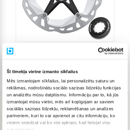
Šī tīmekļa vietne izmanto sīkfailus
Mēs izmantojam sīkfailus, lai personalizētu saturu un
Preces kods
4723975
reklāmas, nodrošinātu sociālo saziņas līdzekļu funkcijas
un analizētu mūsu datplūsmu. Informāciju par to, kā jūs
izmantojat mūsu vietni, mēs arī kopīgojam ar saviem
51,38 €
sociālās saziņas līdzekļu, reklamēšanas un analīzes
partneriem, kuri to var apvienot ar citu informāciju, ko
viņiem sniedzat vai ko viņi apkopo, kad lietojat viņu
IELIKT GROZĀ
pakalpojumus.