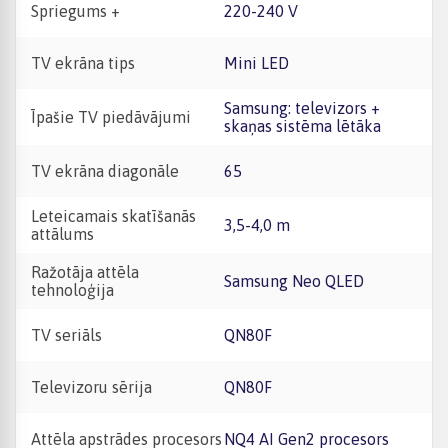
Spriegums +
220-240 V
TV ekrāna tips
Mini LED
Samsung: televizors +
Īpašie TV piedāvājumi
skaņas sistēma lētāka
TV ekrāna diagonāle
65
Leteicamais skatīšanās
3,5-4,0 m
attālums
Ražotāja attēla
Samsung Neo QLED
tehnoloģija
TV seriāls
QN80F
Televizoru sērija
QN80F
Attēla apstrādes procesors
NQ4 AI Gen2 procesors