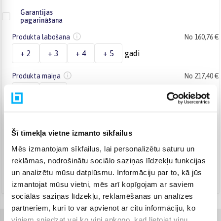
Garantijas
pagarināšana
Produkta labošana
No 160,76 €
+ 2
+ 3
+ 4
+ 5
gadi
Produkta maiņa
No 217,40 €
+ 2
+ 3
gadi
Šī tīmekļa vietne izmanto sīkfailus
Piegāde ar Venipak kurjeru
(
Bezmaksas
)
Apmaksā pilnu summu skaidrā naudā piegādes brīdī.
Mēs izmantojam sīkfailus, lai personalizētu saturu un
Augusts 10d. - Augusts 11d.
reklāmas, nodrošinātu sociālo saziņas līdzekļu funkcijas
Piegāde ar DPD kurjeru
(
6,99 €
)
un analizētu mūsu datplūsmu. Informāciju par to, kā jūs
Augusts 10d. - Augusts 11d.
izmantojat mūsu vietni, mēs arī kopīgojam ar saviem
sociālās saziņas līdzekļu, reklamēšanas un analīzes
partneriem, kuri to var apvienot ar citu informāciju, ko
viņiem sniedzat vai ko viņi apkopo, kad lietojat viņu