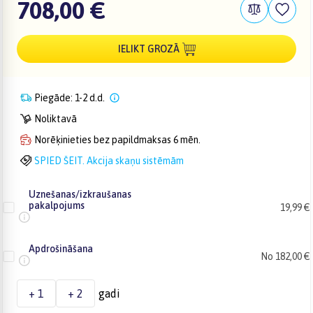
708,00 €
IELIKT GROZĀ
Piegāde: 1-2 d.d.
Noliktavā
Norēķinieties bez papildmaksas 6 mēn.
SPIED ŠEIT. Akcija skaņu sistēmām
Uznešanas/izkraušanas
pakalpojums
19,99 €
Apdrošināšana
No 182,00 €
+ 1
+ 2
gadi