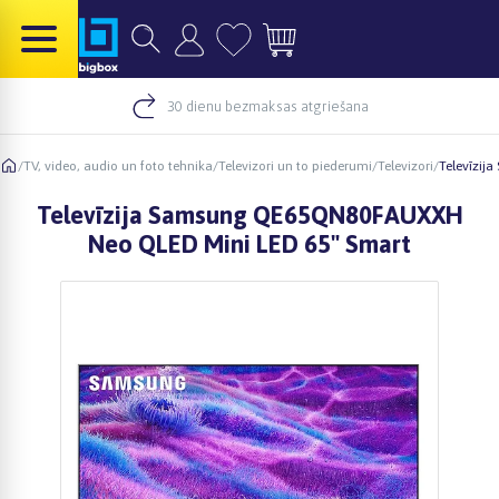
30 dienu bezmaksas atgriešana
/
TV, video, audio un foto tehnika
/
Televizori un to piederumi
/
Televizori
/
Televīzij
Televīzija Samsung QE65QN80FAUXXH
Neo QLED Mini LED 65" Smart