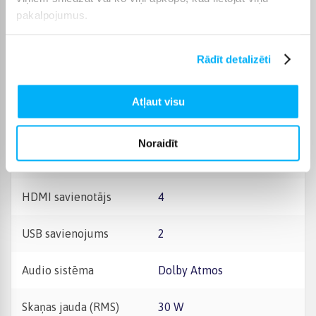
Raksturlielumi
pakalpojumus.
Ražotājs
Samsung
Rādīt detalizēti
Ekrāna izšķirtspēja
4K UHD (3840×2160)
Atļaut visu
Komplektēšanas valsts
Ungārija
Noraidīt
Enerģijas klase
F
HDMI savienotājs
4
USB savienojums
2
Audio sistēma
Dolby Atmos
Skaņas jauda (RMS)
30 W