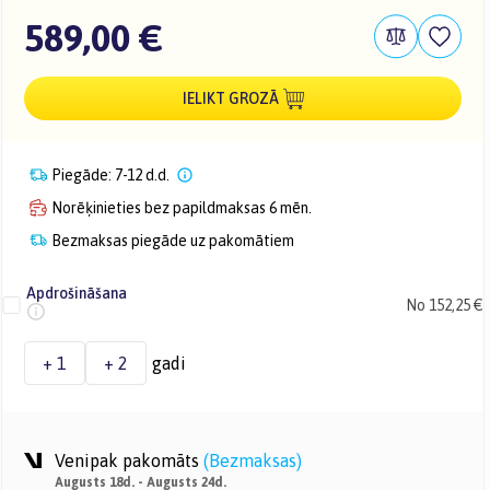
589,00 €
IELIKT GROZĀ
Piegāde: 7-12 d.d.
Norēķinieties bez papildmaksas 6 mēn.
Bezmaksas piegāde uz pakomātiem
Apdrošināšana
No 152,25 €
+ 1
+ 2
gadi
Venipak pakomāts
(
Bezmaksas
)
Augusts 18d. - Augusts 24d.