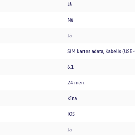
Jā
Nē
Jā
SIM kartes adata, Kabelis (USB-
6.1
24 mēn.
Ķīna
iOS
Jā