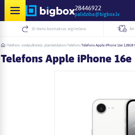
28446922
palidziba@bigbox.lv
30 dienu bezmaksas atgriešana
Āt
/
Telefoni, viedpulksteņi, planšetdatori
/
Telefoni
/
Telefons Apple iPhone 16e 128GB
Telefons Apple iPhone 16e