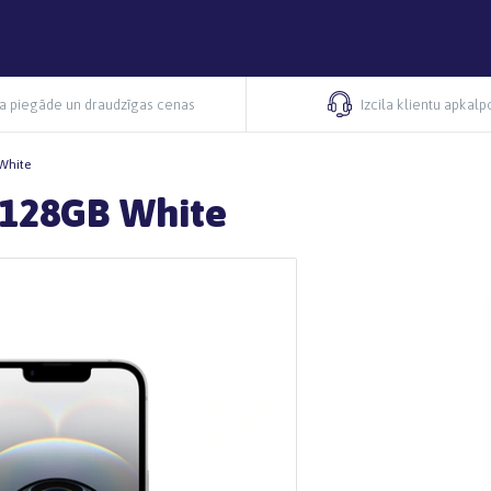
ra piegāde un draudzīgas cenas
Izcila klientu apkal
 White
 128GB White