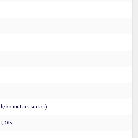
pth/biometrics sensor)
F, OIS