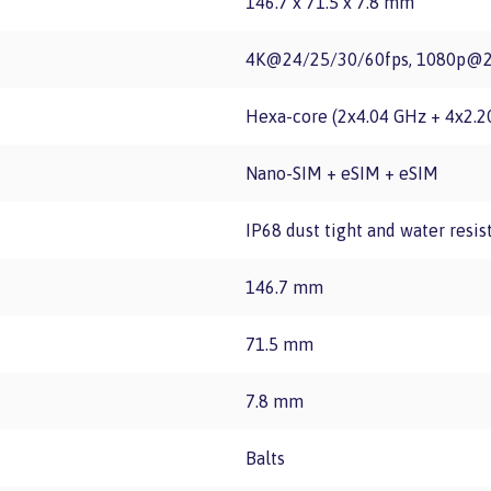
146.7 x 71.5 x 7.8 mm
4K@24/25/30/60fps, 1080p@25
Hexa-core (2x4.04 GHz + 4x2.
Nano-SIM + eSIM + eSIM
IP68 dust tight and water resi
146.7 mm
71.5 mm
7.8 mm
Balts