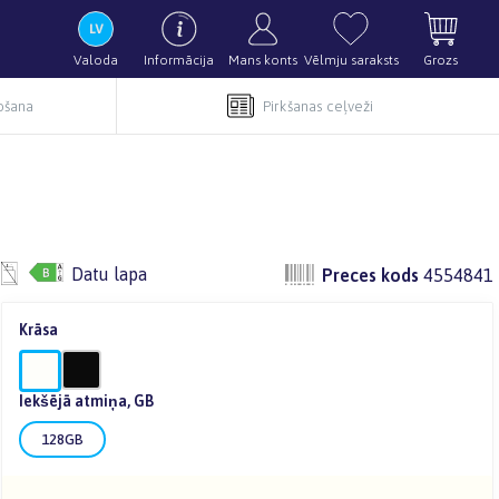
Valoda
Informācija
Mans konts
Vēlmju saraksts
Grozs
pošana
Pirkšanas ceļveži
Datu lapa
Preces kods
4554841
Krāsa
Iekšējā atmiņa, GB
128GB