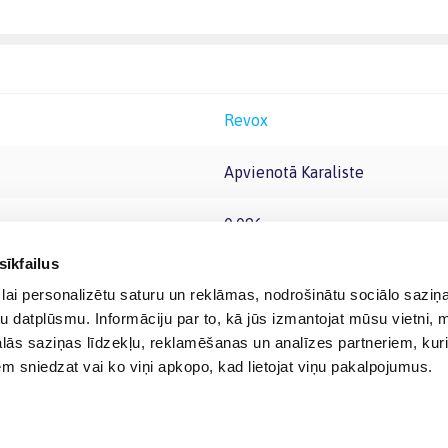
Revox
Apvienotā Karaliste
0.096
sīkfailus
lai personalizētu saturu un reklāmas, nodrošinātu sociālo saziņa
u datplūsmu. Informāciju par to, kā jūs izmantojat mūsu vietni, 
ās saziņas līdzekļu, reklamēšanas un analīzes partneriem, kuri
iem sniedzat vai ko viņi apkopo, kad lietojat viņu pakalpojumus.
© 2012-
2026
BIGBOX.LV