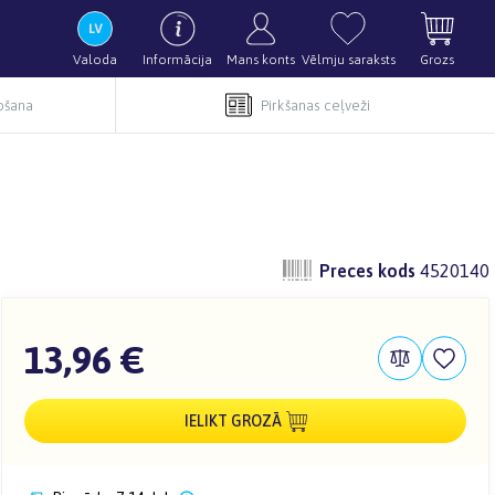
Valoda
Informācija
Mans konts
Vēlmju saraksts
Grozs
pošana
Pirkšanas ceļveži
Preces kods
4520140
13,96 €
IELIKT GROZĀ