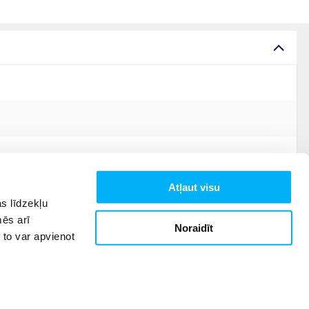
Atļaut visu
s līdzekļu
mēs arī
Noraidīt
 to var apvienot