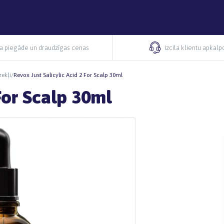
ra piegāde un draudzīgas cenas
Izcila klientu apkal
zekļi
/
Revox Just Salicylic Acid 2 For Scalp 30ml
For Scalp 30ml