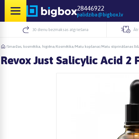
28446922
palidziba@bigbox.lv
30 dienu bezmaksas atgriešana
Āt
/
Smaržas, kosmētika, higiēna
/
Kosmētika
/
Matu kopšanai
/
Matu stiprināšanas līd
Revox Just Salicylic Acid 2 