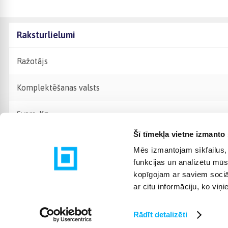
Raksturlielumi
Ražotājs
Komplektēšanas valsts
Svars, Kg
Šī tīmekļa vietne izmanto 
Mēs izmantojam sīkfailus, 
funkcijas un analizētu mūs
kopīgojam ar saviem sociāl
ar citu informāciju, ko viņ
Rādīt detalizēti