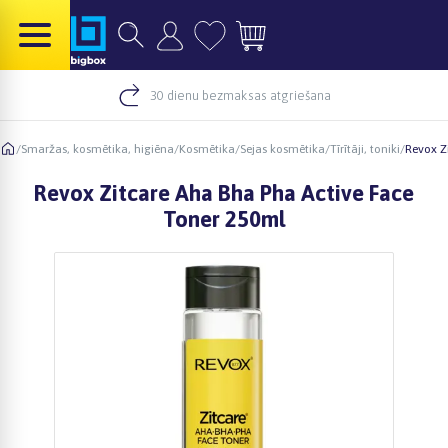
30 dienu bezmaksas atgriešana
/
Smaržas, kosmētika, higiēna
/
Kosmētika
/
Sejas kosmētika
/
Tīrītāji, toniki
/
Revox Z
Revox Zitcare Aha Bha Pha Active Face
Toner 250ml