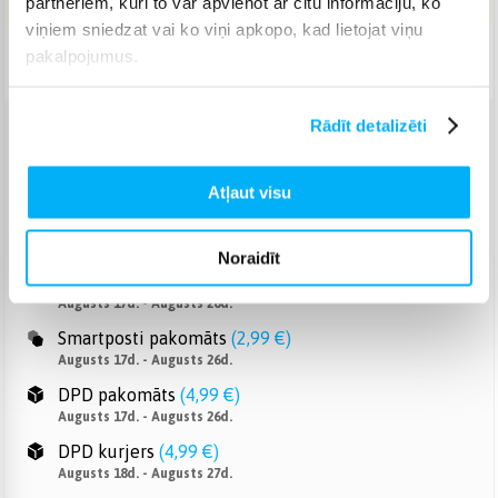
partneriem, kuri to var apvienot ar citu informāciju, ko
viņiem sniedzat vai ko viņi apkopo, kad lietojat viņu
pakalpojumus.
Piegāde: 7-14 d.d.
Rādīt detalizēti
Venipak pakomāts
(
2,99 €
)
Augusts 17d. - Augusts 26d.
Atļaut visu
Venipak Kurjers
(
3,99 €
)
Apmaksā pilnu summu skaidrā naudā piegādes brīdī.
Augusts 18d. - Augusts 27d.
Noraidīt
Omniva pakomāts
(
3,99 €
)
Augusts 17d. - Augusts 26d.
Smartposti pakomāts
(
2,99 €
)
Augusts 17d. - Augusts 26d.
DPD pakomāts
(
4,99 €
)
Augusts 17d. - Augusts 26d.
DPD kurjers
(
4,99 €
)
Augusts 18d. - Augusts 27d.