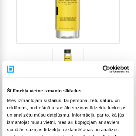
Preces kods
4519060
Šī tīmekļa vietne izmanto sīkfailus
Mēs izmantojam sīkfailus, lai personalizētu saturu un
reklāmas, nodrošinātu sociālo saziņas līdzekļu funkcijas
13,92 €
un analizētu mūsu datplūsmu. Informāciju par to, kā jūs
izmantojat mūsu vietni, mēs arī kopīgojam ar saviem
sociālās saziņas līdzekļu, reklamēšanas un analīzes
IELIKT GROZĀ