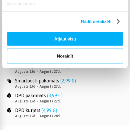
pakalpojumus.
Piegāde: 7-14 d.d.
Rādīt detalizēti
Venipak pakomāts
(
2,99 €
)
Augusts 19d. - Augusts 27d.
Atļaut visu
Venipak Kurjers
(
3,99 €
)
Apmaksā pilnu summu skaidrā naudā piegādes brīdī.
Noraidīt
Augusts 19d. - Augusts 28d.
Omniva pakomāts
(
3,99 €
)
Augusts 19d. - Augusts 27d.
Smartposti pakomāts
(
2,99 €
)
Augusts 19d. - Augusts 27d.
DPD pakomāts
(
4,99 €
)
Augusts 19d. - Augusts 27d.
DPD kurjers
(
4,99 €
)
Augusts 19d. - Augusts 28d.