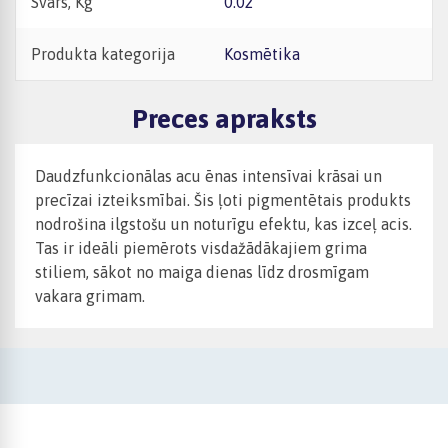
Svars, Kg
0.02
Produkta kategorija
Kosmētika
Preces apraksts
Daudzfunkcionālas acu ēnas intensīvai krāsai un
precīzai izteiksmībai. Šis ļoti pigmentētais produkts
nodrošina ilgstošu un noturīgu efektu, kas izceļ acis.
Tas ir ideāli piemērots visdažādākajiem grima
stiliem, sākot no maiga dienas līdz drosmīgam
vakara grimam.