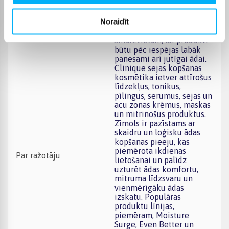
uzticamas formulas. Viens
no zīmola
Noraidīt
pamatprincipiem ir
atteikšanās no
smaržvielām, lai produkti
būtu pēc iespējas labāk
panesami arī jutīgai ādai.
Clinique sejas kopšanas
kosmētika ietver attīrošus
līdzekļus, tonikus,
pīlingus, serumus, sejas un
acu zonas krēmus, maskas
un mitrinošus produktus.
Zīmols ir pazīstams ar
skaidru un loģisku ādas
kopšanas pieeju, kas
piemērota ikdienas
Par ražotāju
lietošanai un palīdz
uzturēt ādas komfortu,
mitruma līdzsvaru un
vienmērīgāku ādas
izskatu. Populāras
produktu līnijas,
piemēram, Moisture
Surge, Even Better un