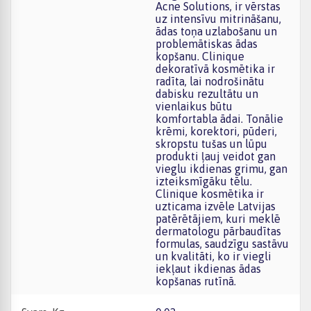
Acne Solutions, ir vērstas
uz intensīvu mitrināšanu,
ādas toņa uzlabošanu un
problemātiskas ādas
kopšanu. Clinique
dekoratīvā kosmētika ir
radīta, lai nodrošinātu
dabisku rezultātu un
vienlaikus būtu
komfortabla ādai. Tonālie
krēmi, korektori, pūderi,
skropstu tušas un lūpu
produkti ļauj veidot gan
vieglu ikdienas grimu, gan
izteiksmīgāku tēlu.
Clinique kosmētika ir
uzticama izvēle Latvijas
patērētājiem, kuri meklē
dermatologu pārbaudītas
formulas, saudzīgu sastāvu
un kvalitāti, ko ir viegli
iekļaut ikdienas ādas
kopšanas rutīnā.