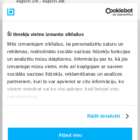
Augusts 17d. - Augusts 26d.
Raksturlielumi
Šī tīmekļa vietne izmanto sīkfailus
Mēs izmantojam sīkfailus, lai personalizētu saturu un
Ražotājs
Clinique
reklāmas, nodrošinātu sociālo saziņas līdzekļu funkcijas
un analizētu mūsu datplūsmu. Informāciju par to, kā jūs
Clinique ir dermatologu
izmantojat mūsu vietni, mēs arī kopīgojam ar saviem
iedvesmots kosmētikas
sociālās saziņas līdzekļu, reklamēšanas un analīzes
zīmols, dibināts 1968.
gadā, kas pazīstams ar
partneriem, kuri to var apvienot ar citu informāciju, ko
zinātniski pamatotiem
viņiem sniedzat vai ko viņi apkopo, kad lietojat viņu
risinājumiem un augstiem
pakalpojumus.
drošības standartiem.
Clinique kosmētika tiek
izstrādāta, ņemot vērā
dažādus ādas tipus un
Rādīt detalizēti
vajadzības, tāpēc Latvijā tā
ir iecienīta izvēle jutīgai
ādai un cilvēkiem, kuri
Atļaut visu
novērtē maigas un