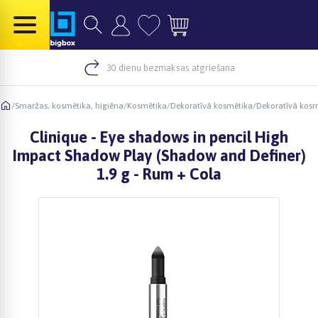
30 dienu bezmaksas atgriešana
/
Smaržas, kosmētika, higiēna
/
Kosmētika
/
Dekoratīvā kosmētika
/
Dekoratīvā kos
Clinique - Eye shadows in pencil High
Impact Shadow Play (Shadow and Definer)
1.9 g - Rum + Cola