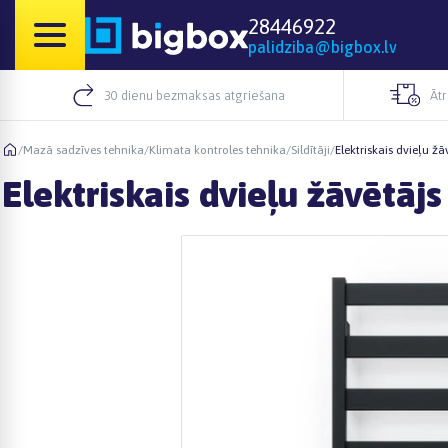
28446922
palidziba@bigbox.lv
30 dienu bezmaksas atgriešana
Āt
/
Mazā sadzīves tehnika
/
Klimata kontroles tehnika
/
Sildītāji
/
Elektriskais dvieļu 
Elektriskais dvieļu žāvētā