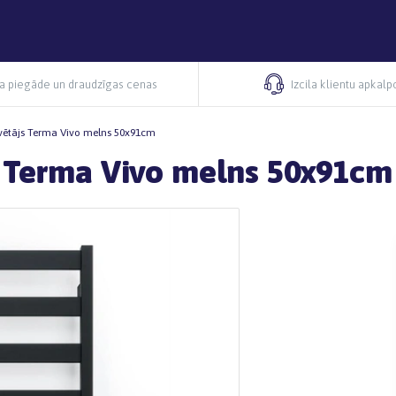
ra piegāde un draudzīgas cenas
Izcila klientu apkal
žāvētājs Terma Vivo melns 50x91cm
js Terma Vivo melns 50x91cm