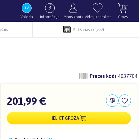
Valoda
Informācija
Mans konts
Vēlmju saraksts
Grozs
pošana
Pirkšanas ceļveži
Preces kods
4037704
201,99 €
IELIKT GROZĀ