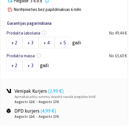
Piegāde: 3-6 d.d.
Norēķinieties bez papildmaksas 6 mēn.
Garantijas pagarināšana
Produkta labošana
No 49,44 €
+ 2
+ 3
+ 4
+ 5
gadi
Produkta maiņa
No 65,60 €
+ 2
+ 3
gadi
Venipak Kurjers
(
3,99 €
)
Apmaksā pilnu summu skaidrā naudā piegādes brīdī.
Augusts 12d. - Augusts 17d.
DPD kurjers
(
4,99 €
)
Augusts 12d. - Augusts 17d.