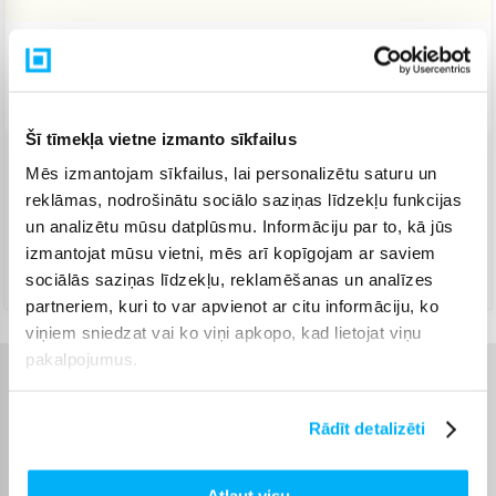
Piegāde: 7-12 d.d.
Norēķinieties bez papildmaksas 6 mēn.
Šī tīmekļa vietne izmanto sīkfailus
Mēs izmantojam sīkfailus, lai personalizētu saturu un
Venipak Kurjers
(
13,99 €
)
reklāmas, nodrošinātu sociālo saziņas līdzekļu funkcijas
Apmaksā pilnu summu skaidrā naudā piegādes brīdī.
Augusts 18d. - Augusts 25d.
un analizētu mūsu datplūsmu. Informāciju par to, kā jūs
izmantojat mūsu vietni, mēs arī kopīgojam ar saviem
DPD kurjers
(
14,99 €
)
sociālās saziņas līdzekļu, reklamēšanas un analīzes
Augusts 18d. - Augusts 25d.
partneriem, kuri to var apvienot ar citu informāciju, ko
viņiem sniedzat vai ko viņi apkopo, kad lietojat viņu
pakalpojumus.
Raksturlielumi
Rādīt detalizēti
Ražotājs
Huzaro
Atļaut visu