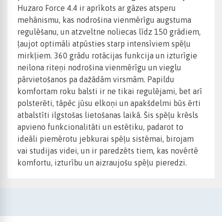
Huzaro Force 4.4 ir aprīkots ar gāzes atsperu
mehānismu, kas nodrošina vienmērīgu augstuma
regulēšanu, un atzveltne noliecas līdz 150 grādiem,
ļaujot optimāli atpūsties starp intensīviem spēļu
mirkļiem. 360 grādu rotācijas funkcija un izturīgie
neilona riteņi nodrošina vienmērīgu un vieglu
pārvietošanos pa dažādām virsmām. Papildu
komfortam roku balsti ir ne tikai regulējami, bet arī
polsterēti, tāpēc jūsu elkoņi un apakšdelmi būs ērti
atbalstīti ilgstošas lietošanas laikā. Šis spēļu krēsls
apvieno funkcionalitāti un estētiku, padarot to
ideāli piemērotu jebkurai spēļu sistēmai, birojam
vai studijas videi, un ir paredzēts tiem, kas novērtē
komfortu, izturību un aizraujošu spēļu pieredzi.