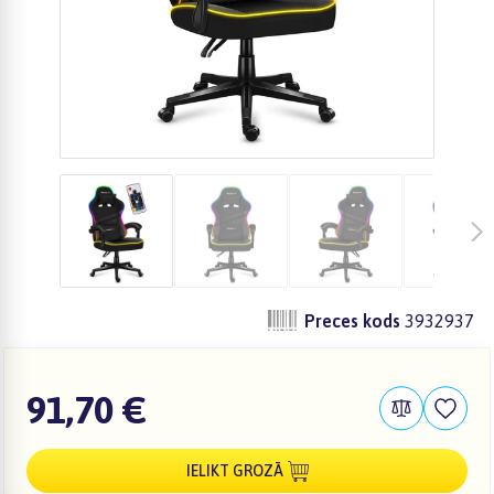
Preces kods
3932937
91,70 €
IELIKT GROZĀ