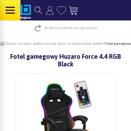
30 dienu bezmaksas atgriešana
/
Datori, konsoles, spēles
/
Gaming datori un spēles
/
Krēsls spēlēm
/
Fotel gamegowy 
Fotel gamegowy Huzaro Force 4.4 RGB
Black