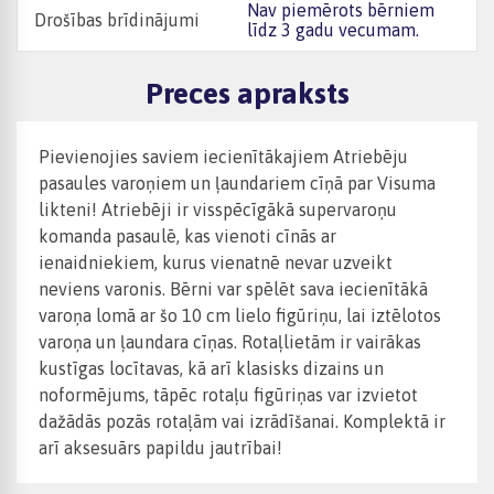
Nav piemērots bērniem
Drošības brīdinājumi
līdz 3 gadu vecumam.
Preces apraksts
Pievienojies saviem iecienītākajiem Atriebēju
pasaules varoņiem un ļaundariem cīņā par Visuma
likteni! Atriebēji ir visspēcīgākā supervaroņu
komanda pasaulē, kas vienoti cīnās ar
ienaidniekiem, kurus vienatnē nevar uzveikt
neviens varonis. Bērni var spēlēt sava iecienītākā
varoņa lomā ar šo 10 cm lielo figūriņu, lai iztēlotos
varoņa un ļaundara cīņas. Rotaļlietām ir vairākas
kustīgas locītavas, kā arī klasisks dizains un
noformējums, tāpēc rotaļu figūriņas var izvietot
dažādās pozās rotaļām vai izrādīšanai. Komplektā ir
arī aksesuārs papildu jautrībai!