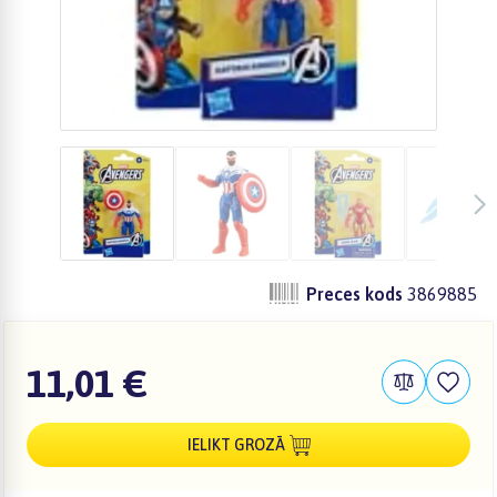
Preces kods
3869885
11,01 €
IELIKT GROZĀ