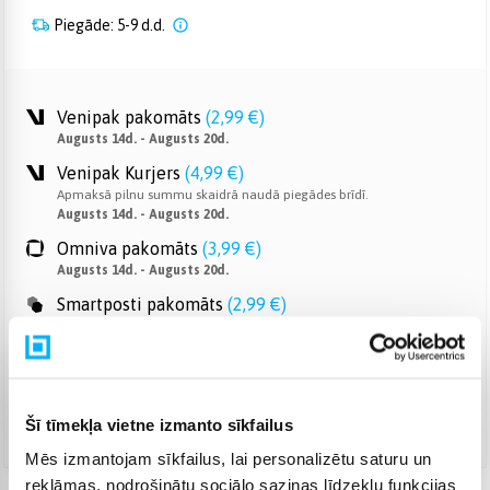
Piegāde: 5-9 d.d.
Venipak pakomāts
(
2,99 €
)
Augusts 14d. - Augusts 20d.
Venipak Kurjers
(
4,99 €
)
Apmaksā pilnu summu skaidrā naudā piegādes brīdī.
Augusts 14d. - Augusts 20d.
Omniva pakomāts
(
3,99 €
)
Augusts 14d. - Augusts 20d.
Smartposti pakomāts
(
2,99 €
)
Augusts 14d. - Augusts 20d.
DPD pakomāts
(
4,99 €
)
Augusts 14d. - Augusts 20d.
DPD kurjers
(
5,99 €
)
Šī tīmekļa vietne izmanto sīkfailus
Augusts 14d. - Augusts 20d.
Mēs izmantojam sīkfailus, lai personalizētu saturu un
reklāmas, nodrošinātu sociālo saziņas līdzekļu funkcijas