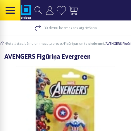
30 dienu bezmaksas atgriešana
/
Rotaļlietas, bērnu un mazuļu preces
/
Figūriņas un to piederumi
/
AVENGERS Figūr
AVENGERS Figūriņa Evergreen