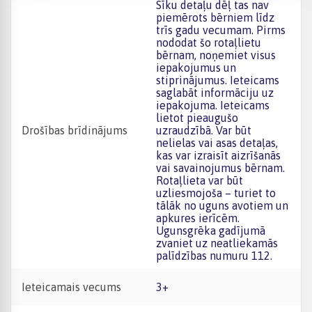
Sīku detaļu dēļ tas nav
piemērots bērniem līdz
trīs gadu vecumam. Pirms
nododat šo rotaļlietu
bērnam, noņemiet visus
iepakojumus un
stiprinājumus. Ieteicams
saglabāt informāciju uz
iepakojuma. Ieteicams
lietot pieaugušo
Drošības brīdinājums
uzraudzībā. Var būt
nelielas vai asas detaļas,
kas var izraisīt aizrīšanās
vai savainojumus bērnam.
Rotaļlieta var būt
uzliesmojoša – turiet to
tālāk no uguns avotiem un
apkures ierīcēm.
Ugunsgrēka gadījumā
zvaniet uz neatliekamās
palīdzības numuru 112.
Ieteicamais vecums
3+