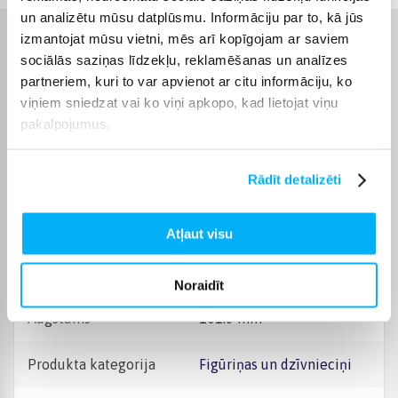
un analizētu mūsu datplūsmu. Informāciju par to, kā jūs
izmantojat mūsu vietni, mēs arī kopīgojam ar saviem
Raksturlielumi
sociālās saziņas līdzekļu, reklamēšanas un analīzes
partneriem, kuri to var apvienot ar citu informāciju, ko
Ražotājs
Avengers
viņiem sniedzat vai ko viņi apkopo, kad lietojat viņu
pakalpojumus.
Produkts ir sertificēts un
atbilst Eiropas Savienības
prasībām attiecībā uz
Rādīt detalizēti
rotaļlietām. Jūs atradīsiet
CE marķējumu uz
CE sertifikāts
iepakojuma. Saglabājiet
informāciju par ražotāju
Atļaut visu
un importētāju turpmākai
uzziņai. Tie ir norādīti uz
iepakojuma.
Noraidīt
Augstums
101.6 mm
Produkta kategorija
Figūriņas un dzīvnieciņi