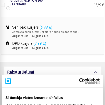
Antivirus NORTON 360
STANDARD
18,99 €
Venipak Kurjers
(
6,99 €
)
Apmaksā pilnu summu skaidrā naudā piegādes brīdī.
Augusts 10d. - Augusts 13d.
DPD kurjers
(
7,99 €
)
Augusts 10d. - Augusts 13d.
Raksturlielumi
Ražotājs
INTOP
Komplektēšanas valsts
Latvija
Šī tīmekļa vietne izmanto sīkfailus
Mēs izmantojam sīkfailus, lai personalizētu saturu un