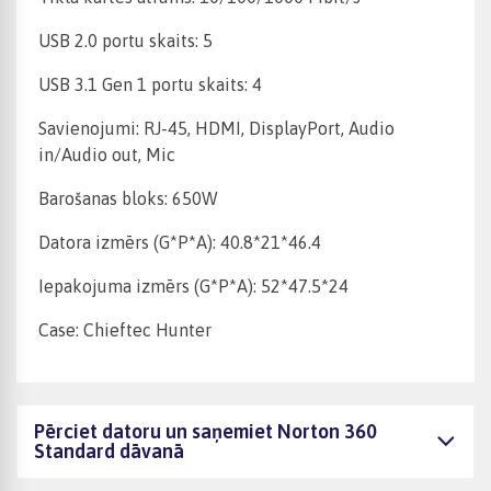
USB 2.0 portu skaits: 5
USB 3.1 Gen 1 portu skaits: 4
Savienojumi: RJ-45, HDMI, DisplayPort, Audio
in/Audio out, Mic
Barošanas bloks: 650W
Datora izmērs (G*P*A): 40.8*21*46.4
Iepakojuma izmērs (G*P*A): 52*47.5*24
Case: Chieftec Hunter
Pērciet datoru un saņemiet Norton 360
Standard dāvanā