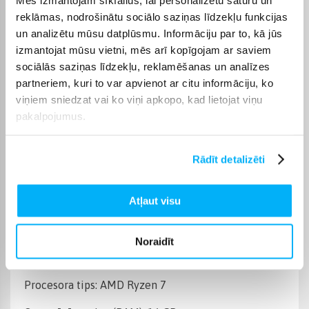
Operētājsistēma
Windows 11
reklāmas, nodrošinātu sociālo saziņas līdzekļu funkcijas
un analizētu mūsu datplūsmu. Informāciju par to, kā jūs
Cietā diska ietilpība
250 GB
izmantojat mūsu vietni, mēs arī kopīgojam ar saviem
sociālās saziņas līdzekļu, reklamēšanas un analīzes
Operatīvā atmiņa, (RAM)
16 GB
partneriem, kuri to var apvienot ar citu informāciju, ko
viņiem sniedzat vai ko viņi apkopo, kad lietojat viņu
pakalpojumus.
Videokarte
NVIDIA GeForce RTX 3050
Datora procesora tips
AMD Ryzen 7
Rādīt detalizēti
Produkta kategorija
Stacionārie datori
Atļaut visu
Preces apraksts
Noraidīt
Procesora tips: AMD Ryzen 7