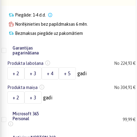
Piegāde: 1-4 d.d.
Norēķinieties bez papildmaksas 6 mēn.
Bezmaksas piegāde uz pakomātiem
Garantijas
pagarināšana
Produkta labošana
No 224,93 €
+ 2
+ 3
+ 4
+ 5
gadi
Produkta maiņa
No 304,91 €
+ 2
+ 3
gadi
Microsoft 365
Personal
99,99 €