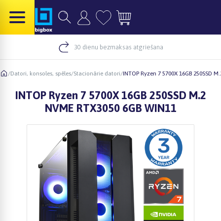
30 dienu bezmaksas atgriešana
/
Datori, konsoles, spēles
/
Stacionārie datori
/
INTOP Ryzen 7 5700X 16GB 250SSD M
INTOP Ryzen 7 5700X 16GB 250SSD M.2
NVME RTX3050 6GB WIN11