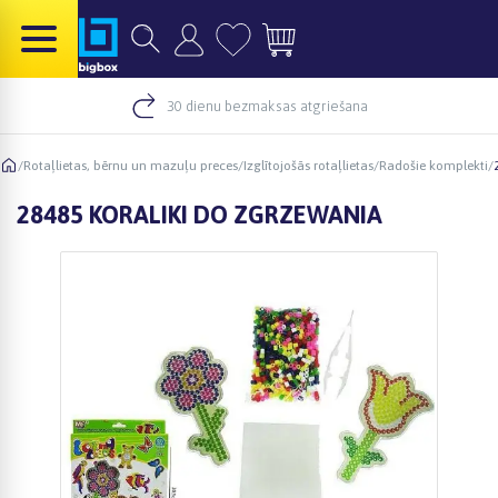
30 dienu bezmaksas atgriešana
/
Rotaļlietas, bērnu un mazuļu preces
/
Izglītojošās rotaļlietas
/
Radošie komplekti
/
28485 KORALIKI DO ZGRZEWANIA