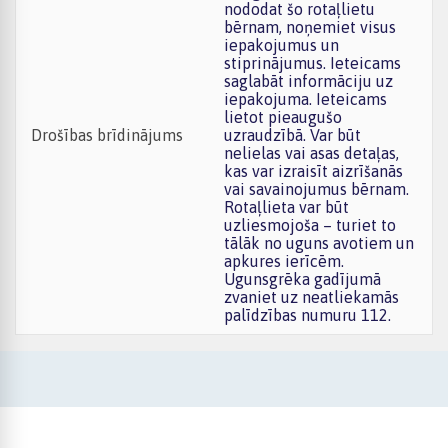
nododat šo rotaļlietu
bērnam, noņemiet visus
iepakojumus un
stiprinājumus. Ieteicams
saglabāt informāciju uz
iepakojuma. Ieteicams
lietot pieaugušo
Drošības brīdinājums
uzraudzībā. Var būt
nelielas vai asas detaļas,
kas var izraisīt aizrīšanās
vai savainojumus bērnam.
Rotaļlieta var būt
uzliesmojoša – turiet to
tālāk no uguns avotiem un
apkures ierīcēm.
Ugunsgrēka gadījumā
zvaniet uz neatliekamās
palīdzības numuru 112.