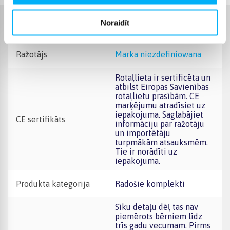
Noraidīt
Raksturlielumi
Ražotājs
marka niezdefiniowana
Rotaļlieta ir sertificēta un
atbilst Eiropas Savienības
rotaļlietu prasībām. CE
marķējumu atradīsiet uz
iepakojuma. Saglabājiet
CE sertifikāts
informāciju par ražotāju
un importētāju
turpmākām atsauksmēm.
Tie ir norādīti uz
iepakojuma.
Produkta kategorija
Radošie komplekti
Sīku detaļu dēļ tas nav
piemērots bērniem līdz
trīs gadu vecumam. Pirms