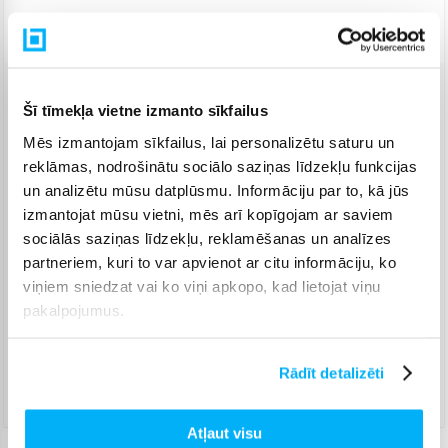
Piegāde: 7-14 d.d.
Venipak pakomāts
(
2,99 €
)
Šī tīmekļa vietne izmanto sīkfailus
Augusts 18d. - Augusts 26d.
Mēs izmantojam sīkfailus, lai personalizētu saturu un
Venipak Kurjers
(
4,99 €
)
reklāmas, nodrošinātu sociālo saziņas līdzekļu funkcijas
Apmaksā pilnu summu skaidrā naudā piegādes brīdī.
un analizētu mūsu datplūsmu. Informāciju par to, kā jūs
Augusts 18d. - Augusts 27d.
izmantojat mūsu vietni, mēs arī kopīgojam ar saviem
Omniva pakomāts
(
3,99 €
)
sociālās saziņas līdzekļu, reklamēšanas un analīzes
Augusts 18d. - Augusts 26d.
partneriem, kuri to var apvienot ar citu informāciju, ko
Smartposti pakomāts
(
2,99 €
)
viņiem sniedzat vai ko viņi apkopo, kad lietojat viņu
Augusts 18d. - Augusts 26d.
pakalpojumus.
DPD pakomāts
(
4,99 €
)
Augusts 18d. - Augusts 26d.
Rādīt detalizēti
DPD kurjers
(
5,99 €
)
Augusts 18d. - Augusts 27d.
Atļaut visu