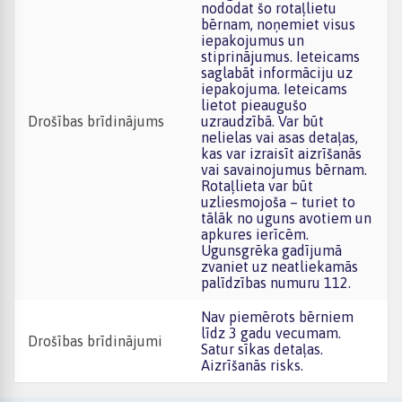
nododat šo rotaļlietu
bērnam, noņemiet visus
iepakojumus un
stiprinājumus. Ieteicams
saglabāt informāciju uz
iepakojuma. Ieteicams
lietot pieaugušo
Drošības brīdinājums
uzraudzībā. Var būt
nelielas vai asas detaļas,
kas var izraisīt aizrīšanās
vai savainojumus bērnam.
Rotaļlieta var būt
uzliesmojoša – turiet to
tālāk no uguns avotiem un
apkures ierīcēm.
Ugunsgrēka gadījumā
zvaniet uz neatliekamās
palīdzības numuru 112.
Nav piemērots bērniem
līdz 3 gadu vecumam.
Drošības brīdinājumi
Satur sīkas detaļas.
Aizrīšanās risks.