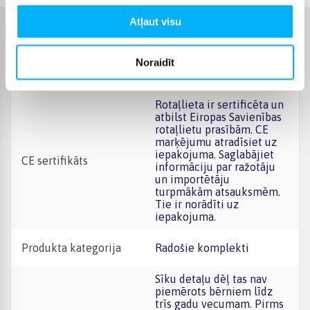
Atļaut visu
Raksturlielumi
Noraidīt
Ražotājs
marka niezdefiniowana
Rotaļlieta ir sertificēta un
atbilst Eiropas Savienības
rotaļlietu prasībām. CE
marķējumu atradīsiet uz
iepakojuma. Saglabājiet
CE sertifikāts
informāciju par ražotāju
un importētāju
turpmākām atsauksmēm.
Tie ir norādīti uz
iepakojuma.
Produkta kategorija
Radošie komplekti
Sīku detaļu dēļ tas nav
piemērots bērniem līdz
trīs gadu vecumam. Pirms