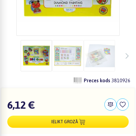
Preces kods
3810926
6,12 €
IELIKT GROZĀ