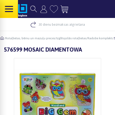
30 dienu bezmaksas atgriešana
/
Rotaļlietas, bērnu un mazuļu preces
/
Izglītojošās rotaļlietas
/
Radošie komplekti
/
576599 MOSAIC DIAMENTOWA