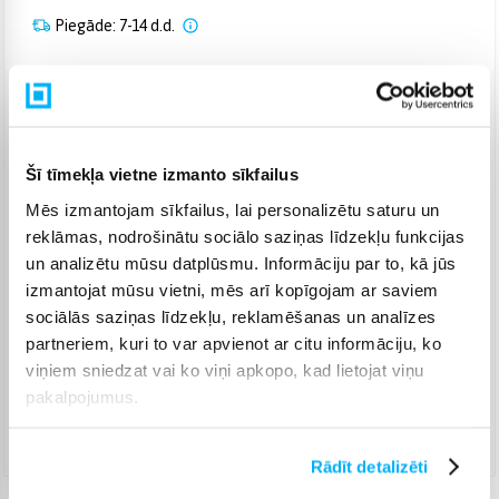
Piegāde: 7-14 d.d.
Venipak pakomāts
(
2,99 €
)
Augusts 18d. - Augusts 26d.
Šī tīmekļa vietne izmanto sīkfailus
Venipak Kurjers
(
4,99 €
)
Apmaksā pilnu summu skaidrā naudā piegādes brīdī.
Mēs izmantojam sīkfailus, lai personalizētu saturu un
Augusts 18d. - Augusts 27d.
reklāmas, nodrošinātu sociālo saziņas līdzekļu funkcijas
Omniva pakomāts
(
3,99 €
)
un analizētu mūsu datplūsmu. Informāciju par to, kā jūs
Augusts 18d. - Augusts 26d.
izmantojat mūsu vietni, mēs arī kopīgojam ar saviem
Smartposti pakomāts
(
2,99 €
)
sociālās saziņas līdzekļu, reklamēšanas un analīzes
Augusts 18d. - Augusts 26d.
partneriem, kuri to var apvienot ar citu informāciju, ko
DPD pakomāts
(
4,99 €
)
viņiem sniedzat vai ko viņi apkopo, kad lietojat viņu
Augusts 18d. - Augusts 26d.
pakalpojumus.
DPD kurjers
(
5,99 €
)
Augusts 18d. - Augusts 27d.
Rādīt detalizēti