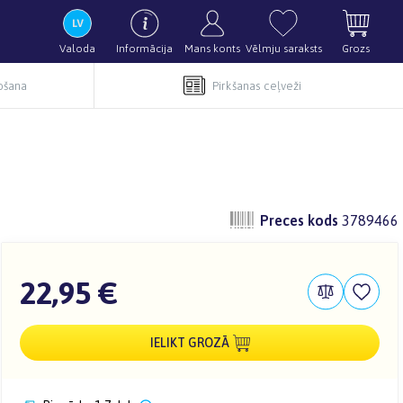
Valoda
Informācija
Mans konts
Vēlmju saraksts
Grozs
pošana
Pirkšanas ceļveži
Preces kods
3789466
22,95 €
IELIKT GROZĀ