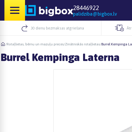
28446922
palidziba@bigbox.lv
30 dienu bezmaksas atgriešana
Āt
/
Rotaļlietas, bērnu un mazuļu preces
/
Zinātniskās rotaļlietas
/
Burrel Kempinga La
Burrel Kempinga Laterna