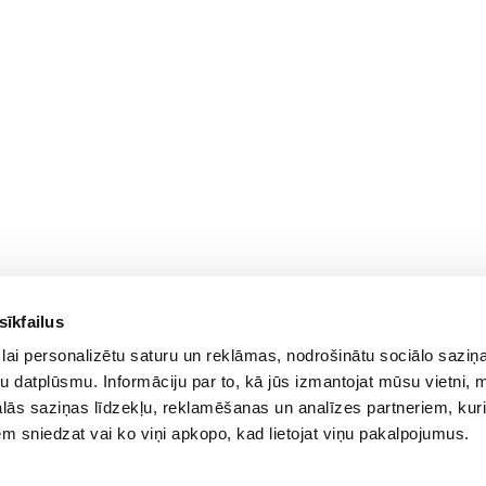
sīkfailus
lai personalizētu saturu un reklāmas, nodrošinātu sociālo saziņa
u datplūsmu. Informāciju par to, kā jūs izmantojat mūsu vietni, 
ās saziņas līdzekļu, reklamēšanas un analīzes partneriem, kuri
iem sniedzat vai ko viņi apkopo, kad lietojat viņu pakalpojumus.
© 2012-
2026
BIGBOX.LV