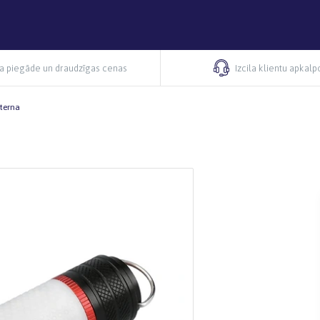
ra piegāde un draudzīgas cenas
Izcila klientu apkal
terna