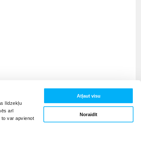
Atļaut visu
s līdzekļu
mēs arī
Noraidīt
 to var apvienot