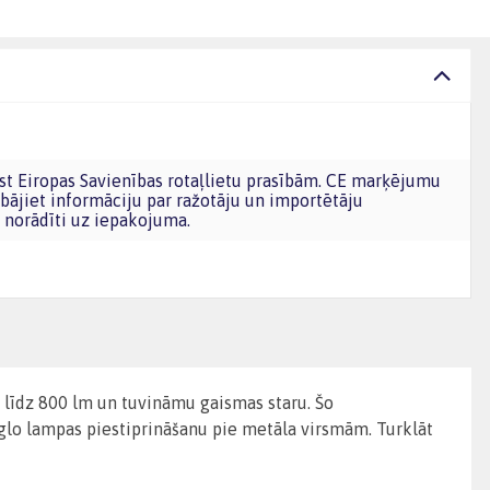
bājiet informāciju par ražotāju un importētāju
norādīti uz iepakojuma.
 līdz 800 lm un tuvināmu gaismas staru. Šo
eglo lampas piestiprināšanu pie metāla virsmām. Turklāt