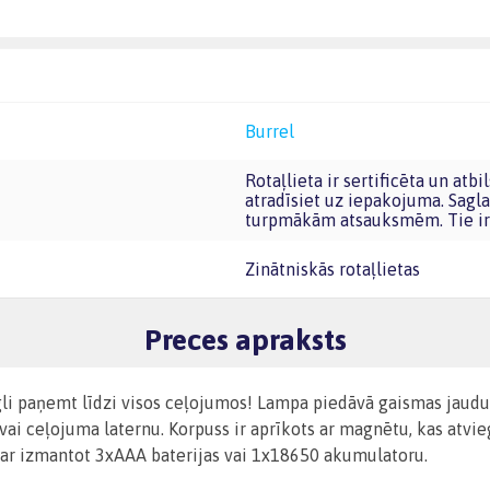
Burrel
Rotaļlieta ir sertificēta un atbilst Eiropas Savienības rotaļlietu prasībām. CE marķējumu
atradīsiet uz iepakojuma. Sagla
turpmākām atsauksmēm. Tie ir 
Zinātniskās rotaļlietas
Preces apraksts
gli paņemt līdzi visos ceļojumos! Lampa piedāvā gaismas jaudu
ai ceļojuma laternu. Korpuss ir aprīkots ar magnētu, kas atvi
 var izmantot 3xAAA baterijas vai 1x18650 akumulatoru.