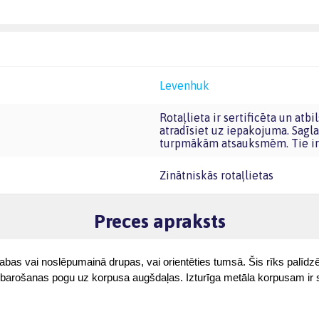
Levenhuk
Rotaļlieta ir sertificēta un atbilst Eiropas Savienības rotaļlietu prasībām. CE marķējumu
atradīsiet uz iepakojuma. Sagla
turpmākām atsauksmēm. Tie ir 
Zinātniskās rotaļlietas
Preces apraksts
abas vai noslēpumainā drupas, vai orientēties tumsā. Šis rīks palīdz
arošanas pogu uz korpusa augšdaļas. Izturīga metāla korpusam ir spaile