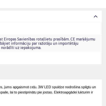
bājiet informāciju par ražotāju un importētāju
norādīti uz iepakojuma.
ēs, jums apgaismot ceļu. 3W LED spuldze nodrošina spilgtu un 
, lai to piestiprinātu pie jostas. Elektroapgādei lukturim ir 