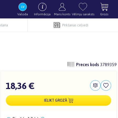
Valoda
Informācija
Mans konts
Vēlmju saraksts
Grozs
pošana
Pirkšanas ceļveži
Preces kods
3789359
18,36 €
IELIKT GROZĀ