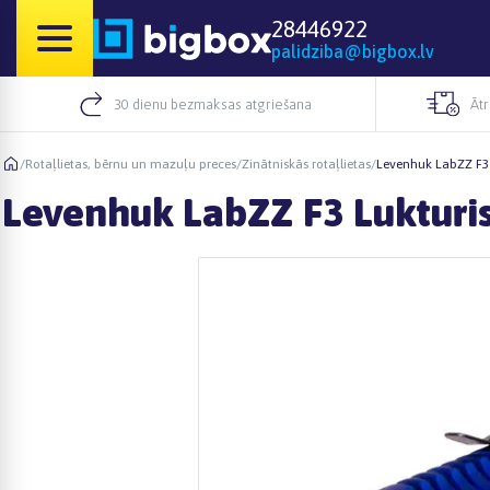
28446922
palidziba@bigbox.lv
30 dienu bezmaksas atgriešana
Āt
/
Rotaļlietas, bērnu un mazuļu preces
/
Zinātniskās rotaļlietas
/
Levenhuk LabZZ F3 
Levenhuk LabZZ F3 Lukturi