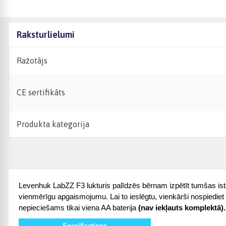
Raksturlielumi
Ražotājs
CE sertifikāts
Produkta kategorija
Levenhuk LabZZ F3 lukturis palīdzēs bērnam izpētīt tumšas ist
vienmērīgu apgaismojumu. Lai to ieslēgtu, vienkārši nospiediet b
nepieciešams tikai viena AA baterija
 (nav iekļauts komplektā).
Specifications