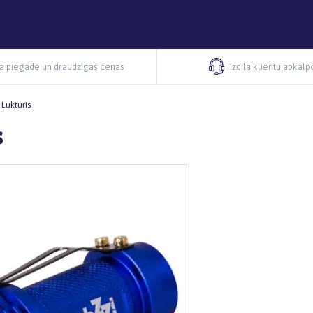
ra piegāde un draudzīgas cenas
Izcila klientu apkal
Lukturis
s