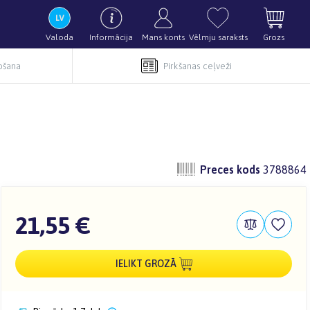
Valoda
Informācija
Mans konts
Vēlmju saraksts
Grozs
pošana
Pirkšanas ceļveži
Preces kods
3788864
21,55 €
IELIKT GROZĀ