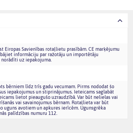
bājiet informāciju par ražotāju un importētāju
norādīti uz iepakojuma.
sus iepakojumus un stiprinājumus. Ieteicams saglabāt
icams lietot pieaugušo uzraudzībā. Var būt nelielas vai
izrīšanās vai savainojumus bērnam. Rotaļlieta var būt
 no uguns avotiem un apkures ierīcēm. Ugunsgrēka
mās palīdzības numuru 112.