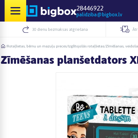
28446922
palidziba@bigbox.lv
30 dienu bezmaksas atgriešana
Āt
/
Rotaļlietas, bērnu un mazuļu preces
/
Izglītojošās rotaļlietas
/
Zīmēšanas, veidoša
Zīmēšanas planšetdators XL