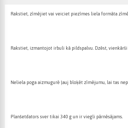
Rakstiet, zīmējiet vai veiciet piezīmes liela formāta zī
Rakstiet, izmantojot irbuli kā pildspalvu. Dzēst, vienkārš
Neliela poga aizmugurē ļauj bloķēt zīmējumu, lai tas nep
Planšetdators sver tikai 340 g un ir viegli pārnēsājams.