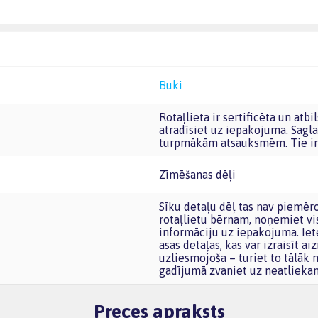
Buki
Rotaļlieta ir sertificēta un atbilst Eiropas Savienības rotaļlietu prasībām. CE marķējumu
atradīsiet uz iepakojuma. Sagla
turpmākām atsauksmēm. Tie ir 
Zīmēšanas dēļi
Sīku detaļu dēļ tas nav piemērots bērniem līdz trīs gadu vecumam. Pirms nododat šo
rotaļlietu bērnam, noņemiet vi
informāciju uz iepakojuma. Iete
asas detaļas, kas var izraisīt a
uzliesmojoša – turiet to tālāk
gadījumā zvaniet uz neatlieka
Preces apraksts