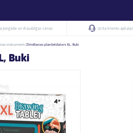
ra piegāde un draudzīgas cenas
Izcila klientu apkal
nas instrumenti
/
Zīmēšanas planšetdators XL, Buki
, Buki