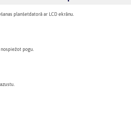
mēšanas planšetdatorā ar LCD ekrānu.
i nospiežot pogu.
azustu.