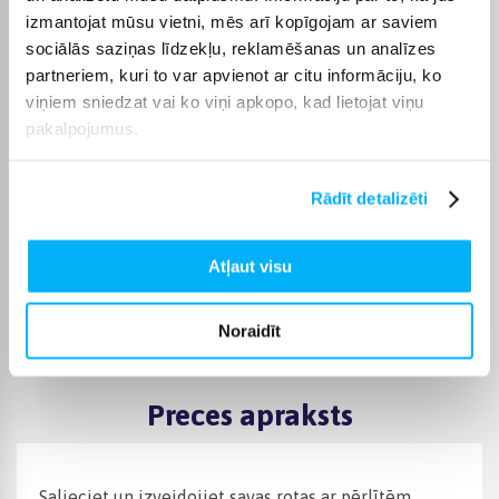
nododat šo rotaļlietu
izmantojat mūsu vietni, mēs arī kopīgojam ar saviem
bērnam, noņemiet visus
sociālās saziņas līdzekļu, reklamēšanas un analīzes
iepakojumus un
stiprinājumus. Ieteicams
partneriem, kuri to var apvienot ar citu informāciju, ko
saglabāt informāciju uz
viņiem sniedzat vai ko viņi apkopo, kad lietojat viņu
iepakojuma. Ieteicams
pakalpojumus.
lietot pieaugušo
Drošības brīdinājums
uzraudzībā. Var būt
nelielas vai asas detaļas,
kas var izraisīt aizrīšanās
Rādīt detalizēti
vai savainojumus bērnam.
Rotaļlieta var būt
uzliesmojoša – turiet to
Atļaut visu
tālāk no uguns avotiem un
apkures ierīcēm.
Ugunsgrēka gadījumā
zvaniet uz neatliekamās
Noraidīt
palīdzības numuru 112.
Preces apraksts
Salieciet un izveidojiet savas rotas ar pērlītēm,