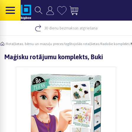
30 dienu bezmaksas atgriešana
/
Rotaļlietas, bērnu un mazuļu preces
/
Izglītojošās rotaļlietas
/
Radošie komplekti
/
Maģisku rotājumu komplekts, Buki