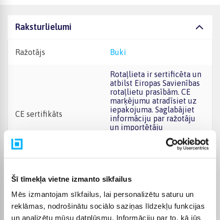
Raksturlielumi
Ražotājs
Buki
Rotaļlieta ir sertificēta un
atbilst Eiropas Savienības
rotaļlietu prasībām. CE
marķējumu atradīsiet uz
iepakojuma. Saglabājiet
CE sertifikāts
informāciju par ražotāju
un importētāju
turpmākām atsauksmēm.
Tie ir norādīti uz
iepakojuma.
Produkta kategorija
Radošie komplekti
Šī tīmekļa vietne izmanto sīkfailus
Mēs izmantojam sīkfailus, lai personalizētu saturu un
Sīku detaļu dēļ tas nav
reklāmas, nodrošinātu sociālo saziņas līdzekļu funkcijas
piemērots bērniem līdz
trīs gadu vecumam. Pirms
un analizētu mūsu datplūsmu. Informāciju par to, kā jūs