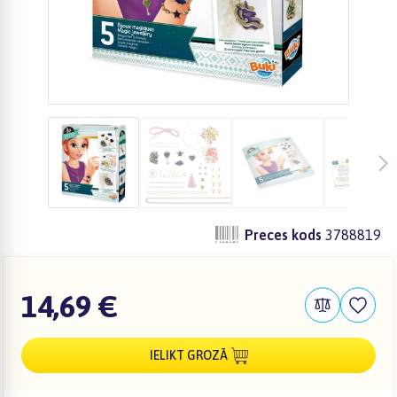
Preces kods
3788819
14,69 €
IELIKT GROZĀ