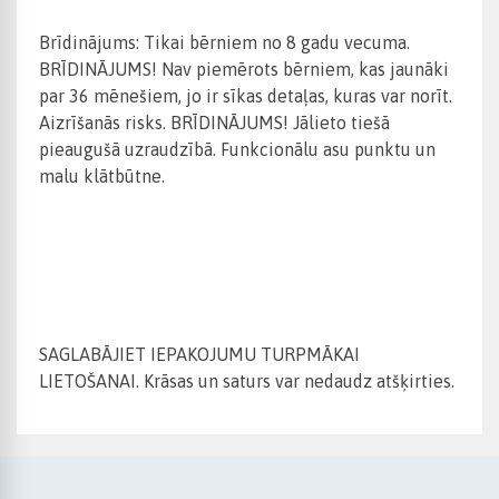
Brīdinājums: Tikai bērniem no 8 gadu vecuma.
BRĪDINĀJUMS! Nav piemērots bērniem, kas jaunāki
par 36 mēnešiem, jo ir sīkas detaļas, kuras var norīt.
Aizrīšanās risks. BRĪDINĀJUMS! Jālieto tiešā
pieaugušā uzraudzībā. Funkcionālu asu punktu un
malu klātbūtne.
SAGLABĀJIET IEPAKOJUMU TURPMĀKAI
LIETOŠANAI. Krāsas un saturs var nedaudz atšķirties.