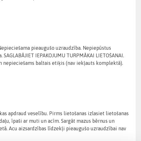
 Nepieciešama pieaugušo uzraudzība. Nepiepūstus
ateksa. SAGLABĀJIET IEPAKOJUMU TURPMĀKAI LIETOŠANAI.
 nepieciešams baltais etiķis (nav iekļauts komplektā).
s apdraud veselību. Pirms lietošanas izlasiet lietošanas
 daļu, īpaši ar muti un acīm. Sargāt mazus bērnus un
ā. Acu aizsardzības līdzekļi pieaugušo uzraudzībai nav