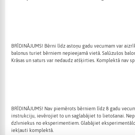
BRĪDINĀJUMS! Bērni līdz astoņu gadu vecumam var aizrī
balonus turiet bērniem nepieejamā vietā. Salūzušos ba
Krāsas un saturs var nedaudz atšķirties. Komplektā nav s
BRĪDINĀJUMS! Nav piemērots bērniem līdz 8 gadu vecumam.
instrukciju, ievērojiet to un saglabājiet to lietošanai. 
dzīvniekus no eksperimentiem. Glabājiet eksperimentālo 
iekļauti komplektā.