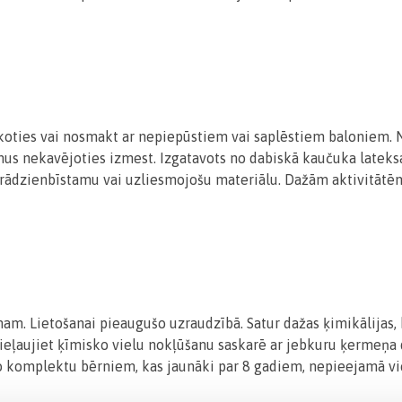
koties vai nosmakt ar nepiepūstiem vai saplēstiem baloniem.
lonus nekavējoties izmest. Izgatavots no dabiskā kaučuka l
prādzienbīstamu vai uzliesmojošu materiālu. Dažām aktivitātēm
 Lietošanai pieaugušo uzraudzībā. Satur dažas ķimikālijas, ka
Nepieļaujiet ķīmisko vielu nokļūšanu saskarē ar jebkuru ķermeņa
komplektu bērniem, kas jaunāki par 8 gadiem, nepieejamā viet