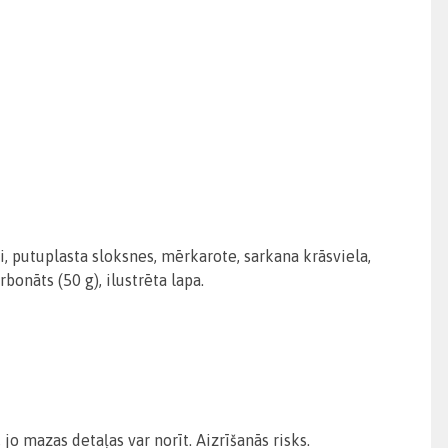
ņi, putuplasta sloksnes, mērkarote, sarkana krāsviela,
rbonāts (50 g), ilustrēta lapa.
mazas detaļas var norīt. Aizrīšanās risks.