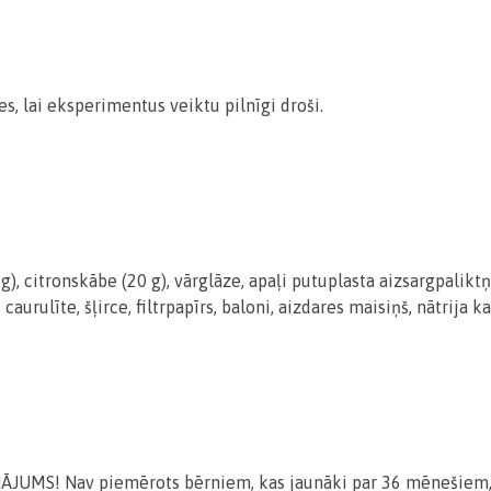
s, lai eksperimentus veiktu pilnīgi droši.
 g), citronskābe (20 g), vārglāze, apaļi putuplasta aizsargpalikt
urulīte, šļirce, filtrpapīrs, baloni, aizdares maisiņš, nātrija ka
JUMS! Nav piemērots bērniem, kas jaunāki par 36 mēnešiem, jo 