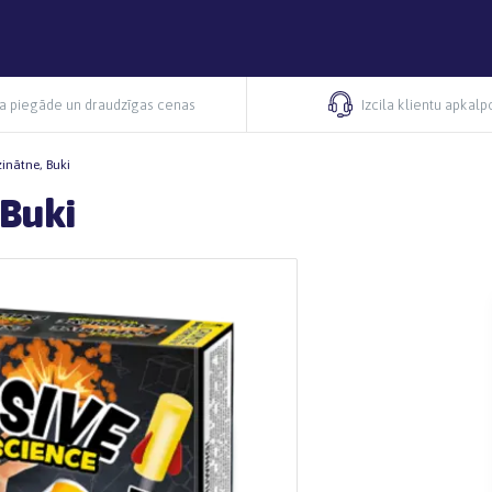
ra piegāde un draudzīgas cenas
Izcila klientu apkal
inātne, Buki
 Buki