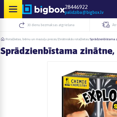
28446922
palidziba@bigbox.lv
30 dienu bezmaksas atgriešana
Āt
/
Rotaļlietas, bērnu un mazuļu preces
/
Zinātniskās rotaļlietas
/
Sprādzienbīstama z
Sprādzienbīstama zinātne,