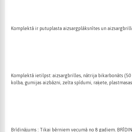
Komplektā ir putuplasta aizsargplāksnītes un aizsargbrille
Komplektā ietilpst: aizsargbrilles, nātrija bikarbonāts (50
kolba, gumijas aizbāzni, zelta spīdumi, raķete, plastmasas ca
Brīdinājums : Tikai bērniem vecumā no 8 gadiem. BRĪDINĀ