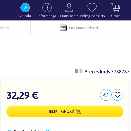
Valoda
Informācija
Mans konts
Vēlmju saraksts
Grozs
pošana
Pirkšanas ceļveži
Preces kods
3788787
32,29 €
IELIKT GROZĀ