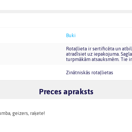
Buki
Rotaļlieta ir sertificēta un atbilst Eiropas Savienības rotaļlietu prasībām. CE marķējumu
atradīsiet uz iepakojuma. Sagla
turpmākām atsauksmēm. Tie ir 
Zinātniskās rotaļlietas
Preces apraksts
mba, geizers, raķete!