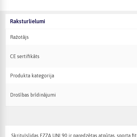
Raksturlielumi
Ražotājs
CE sertifikāts
Produkta kategorija
Drošības brīdinājumi
Skrituļslidas EZZA UNI 90 ir paredzētas atpūtas, sporta fi