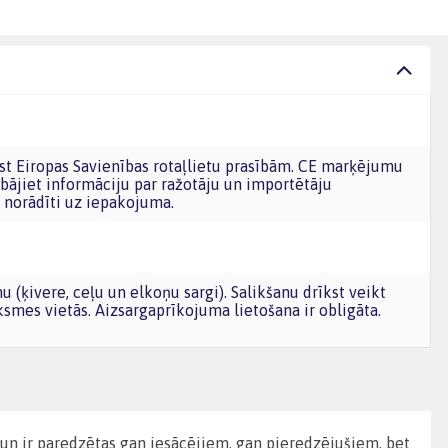
bājiet informāciju par ražotāju un importētāju
norādīti uz iepakojuma.
iksmes vietās. Aizsargaprīkojuma lietošana ir obligāta.
es un ir paredzētas gan iesācējiem, gan pieredzējušiem, bet