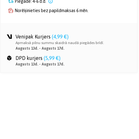
Piegāde: 4-6 d.d.
Norēķinieties bez papildmaksas 6 mēn.
Venipak Kurjers
(
4,99 €
)
Apmaksā pilnu summu skaidrā naudā piegādes brīdī.
Augusts 13d. - Augusts 17d.
DPD kurjers
(
5,99 €
)
Augusts 13d. - Augusts 17d.