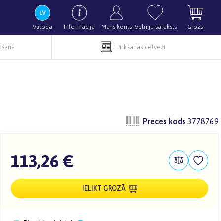
Valoda
Informācija
Mans konts
Vēlmju saraksts
Grozs
pošana
Pirkšanas ceļveži
Preces kods
3778769
113,26 €
IELIKT GROZĀ