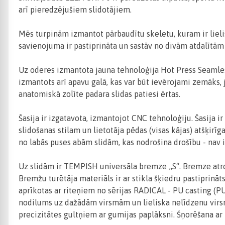
arī pieredzējušiem slidotājiem.
Mēs turpinām izmantot pārbaudītu skeletu, kuram ir lielis
savienojuma ir pastiprināta un sastāv no divām atdalītām
Uz oderes izmantota jauna tehnoloģija Hot Press Seamless
izmantots arī apavu galā, kas var būt ievērojami zemāks, j
anatomiskā zolīte padara slidas patiesi ērtas.
Šasija ir izgatavota, izmantojot CNC tehnoloģiju. Šasija ir
slidošanas stilam un lietotāja pēdas (visas kājas) atšķirī
no labās puses abām slidām, kas nodrošina drošību - nav i
Uz slidām ir TEMPISH universāla bremze „S“. Bremze atrod
Bremžu turētāja materiāls ir ar stikla šķiedru pastiprinā
aprīkotas ar riteņiem no sērijas RADICAL - PU casting (PU
nodilums uz dažādām virsmām un lieliska nelīdzenu virs
precizitātes gultņiem ar gumijas paplāksni. Šņorēšana ar