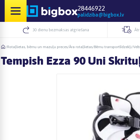
28446922
palidziba@bigbox.lv
30 dienu bezmaksas atgriešana
Āt
/
Rotaļlietas, bērnu un mazuļu preces
/
Āra rotaļlietas
/
Bērnu transportlīdzekļi
/
Velt
Tempish Ezza 90 Uni Skrituļ