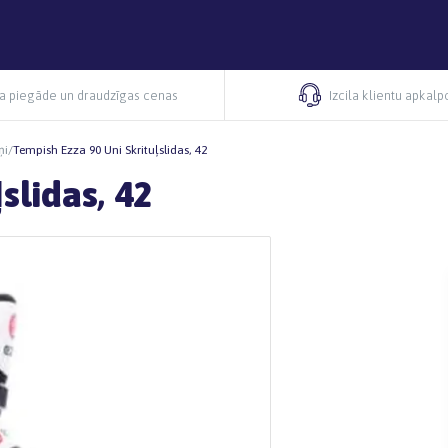
ra piegāde un draudzīgas cenas
Izcila klientu apkal
ņi
/
Tempish Ezza 90 Uni Skrituļslidas, 42
slidas, 42