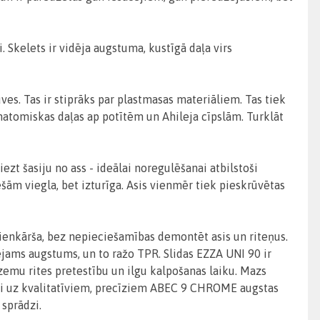
 Skelets ir vidēja augstuma, kustīgā daļa virs
s. Tas ir stiprāks par plastmasas materiāliem. Tas tiek
 anatomiskas daļas ap potītēm un Ahileja cīpslām. Turklāt
iezt šasiju no ass - ideālai noregulēšanai atbilstoši
iešām viegla, bet izturīga. Asis vienmēr tiek pieskrūvētas
ienkārša, bez nepieciešamības demontēt asis un riteņus.
lējams augstums, un to ražo TPR. Slidas EZZA UNI 90 ir
 zemu rites pretestību un ilgu kalpošanas laiku. Mazs
zti uz kvalitatīviem, precīziem ABEC 9 CHROME augstas
 sprādzi.