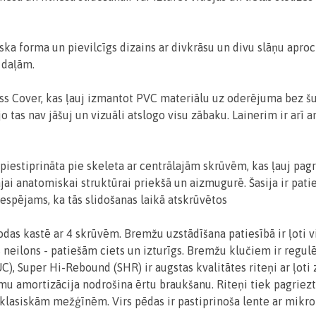
ka forma un pievilcīgs dizains ar divkrāsu un divu slāņu aproci.
 daļām.
 Cover, kas ļauj izmantot PVC materiālu uz oderējuma bez šuve
o tas nav jāšuj un vizuāli atslogo visu zābaku. Lainerim ir arī
 piestiprināta pie skeleta ar centrālajām skrūvēm, kas ļauj pagr
gajai anatomiskai struktūrai priekšā un aizmugurē. Šasija ir pat
espējams, ka tās slidošanas laikā atskrūvētos
as kastē ar 4 skrūvēm. Bremžu uzstādīšana patiesībā ir ļoti v
ts neilons - patiešām ciets un izturīgs. Bremžu klučiem ir regu
C), Super Hi-Rebound (SHR) ir augstas kvalitātes riteņi ar ļoti
mu amortizācija nodrošina ērtu braukšanu. Riteņi tiek pagrie
 klasiskām mežģīnēm. Virs pēdas ir pastiprinoša lente ar mikro