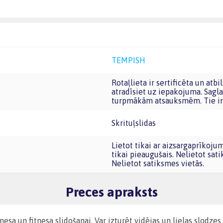
TEMPISH
Rotaļlieta ir sertificēta un atbilst Eiropas Savienības rotaļlietu prasībām. CE marķējumu
atradīsiet uz iepakojuma. Sagla
turpmākām atsauksmēm. Tie ir 
Skrituļslidas
Lietot tikai ar aizsargaprīkojumu (ķivere, ceļu un elkoņu sargi). Salikšanu drīkst veikt
tikai pieaugušais. Nelietot sat
Nelietot satiksmes vietās.
Preces apraksts
tnesa un fitnesa slidošanai. Var izturēt vidējas un lielas slodz